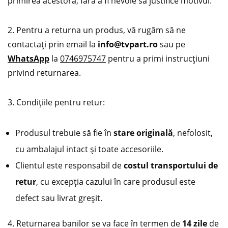
primirea acestora, fără a fi nevoie să justifice motivul.
2. Pentru a returna un produs, vă rugăm să ne
contactați prin email la
info@tvpart.ro
sau pe
WhatsApp
la
0746975747
pentru a primi instrucțiuni
privind returnarea.
3. Condițiile pentru retur:
Produsul trebuie să fie în
stare originală
, nefolosit,
cu ambalajul intact și toate accesoriile.
Clientul este responsabil de
costul transportului de
retur
, cu excepția cazului în care produsul este
defect sau livrat greșit.
4. Returnarea banilor se va face în termen de
14 zile
de