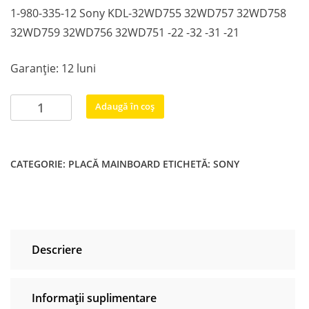
1-980-335-12 Sony KDL-32WD755 32WD757 32WD758
32WD759 32WD756 32WD751 -22 -32 -31 -21
Garanție: 12 luni
Cantitate
Adaugă în coș
1-
980-
335-
CATEGORIE:
PLACĂ MAINBOARD
ETICHETĂ:
SONY
12
Sony
KDL-
32WD755
32WD757
Descriere
32WD758
32WD759
32WD756
Informații suplimentare
32WD751