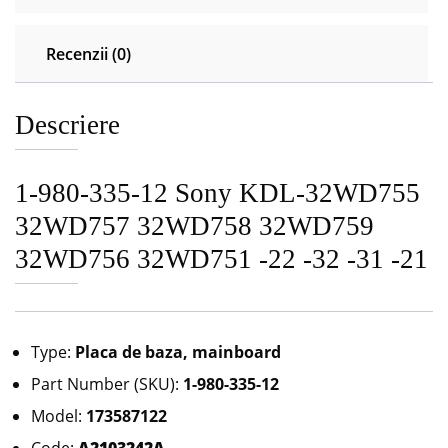
-22
-32
Recenzii (0)
-31
-21
Descriere
1-980-335-12 Sony KDL-32WD755
32WD757 32WD758 32WD759
32WD756 32WD751 -22 -32 -31 -21
Type:
Placa de baza, mainboard
Part Number (SKU):
1-980-335-12
Model:
173587122