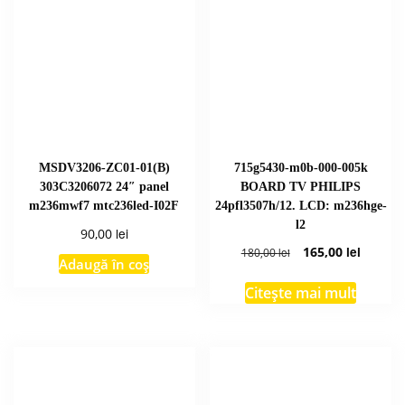
MSDV3206-ZC01-01(B)
715g5430-m0b-000-005k
303C3206072 24″ panel
BOARD TV PHILIPS
m236mwf7 mtc236led-I02F
24pfl3507h/12. LCD: m236hge-
l2
lei
90,00
Prețul
Prețul
165,00
lei
180,00
lei
Adaugă în coș
inițial
curent
a
este:
Citește mai mult
fost:
165,00 l
180,00 lei.