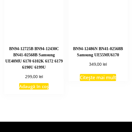
BN94-12725B BN94-12430C
BN94-12486N BN41-02568B
BN41-02568B Samsung
Samsung UE55MU6170
UE40MU 6170 6102K 6172 6179
lei
349,00
6190U 6199U
lei
299,00
Citește mai mult
Adaugă în coș