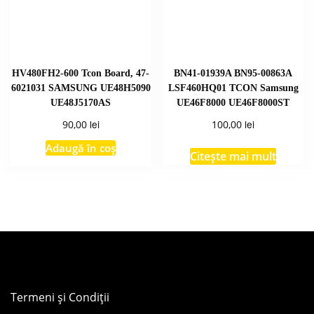
HV480FH2-600 Tcon Board, 47-
BN41-01939A BN95-00863A
6021031 SAMSUNG UE48H5090
LSF460HQ01 TCON Samsung
UE48J5170AS
UE46F8000 UE46F8000ST
lei
lei
90,00
100,00
Adaugă în coș
Citește mai mult
Termeni și Condiții