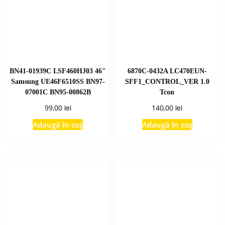
BN41-01939C LSF460HJ03 46″
6870C-0432A LC470EUN-
Samsung UE46F6510SS BN97-
SFF1_CONTROL_VER 1.0
07001C BN95-00862B
Tcon
lei
lei
99,00
140,00
Adaugă în coș
Adaugă în coș