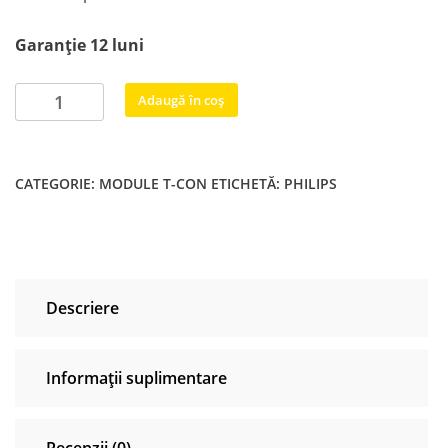
Garanție 12 luni
Cantitate
Adaugă în coș
6870C-
0805A
6871L-
CATEGORIE:
MODULE T-CON
ETICHETĂ:
PHILIPS
6393A
6393B
65"
V19-
UHD-
Descriere
TM120-
V0.3
Philips
Informații suplimentare
65PUS8505/12
Recenzii (0)