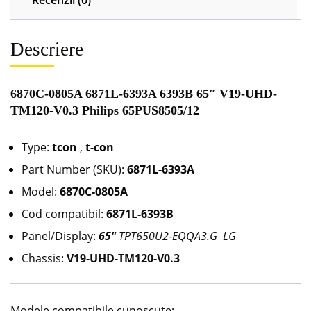
Descriere
6870C-0805A 6871L-6393A 6393B 65″ V19-UHD-
TM120-V0.3 Philips 65PUS8505/12
Type:
tcon
,
t-con
Part Number (SKU):
6871L-6393A
Model:
6870C-0805A
Cod compatibil:
6871L-6393B
Panel/Display:
65″
TPT650U2-EQQA3.G LG
Chassis:
V19-UHD-TM120-V0.3
Modele compatibile cunoscute: