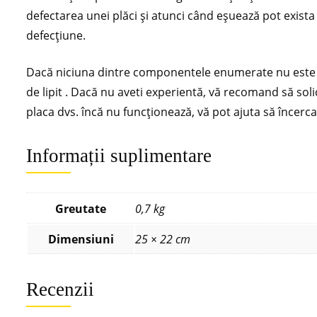
defectarea unei plăci și atunci când eșuează pot exist
defecțiune.
Dacă niciuna dintre componentele enumerate nu este det
de lipit . Dacă nu aveti experientă, vă recomand să soli
placa dvs. încă nu funcționează, vă pot ajuta să încerc
Informații suplimentare
Greutate
0,7 kg
Dimensiuni
25 × 22 cm
Recenzii