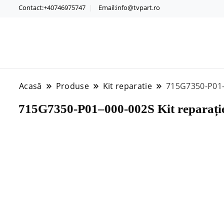
Contact:+40746975747
Email:info@tvpart.ro
Acasă
Produse
Kit reparatie
715G7350-P01–
715G7350-P01–000-002S Kit reparație