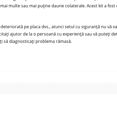
a mai multe sau mai puține daune colaterale. Acest kit a fos
eriorată pe placa dvs., atunci setul cu siguranță nu vă va 
citați ajutor de la o persoană cu experiență sau vă puteți de
ați să diagnosticați problema rămasă.