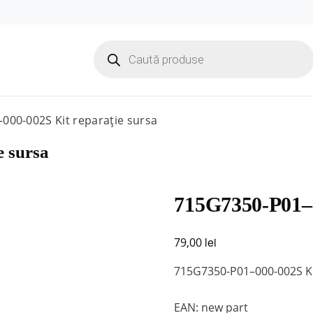
Products
search
000-002S Kit reparație sursa
 sursa
715G7350-P01–0
lei
79,00
715G7350-P01–000-002S Ki
EAN: new part