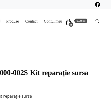
0,00 lei
Produse
Contact
Contul meu
0
00-002S Kit reparație sursa
t reparație sursa