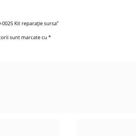
-002S Kit reparație sursa”
torii sunt marcate cu
*