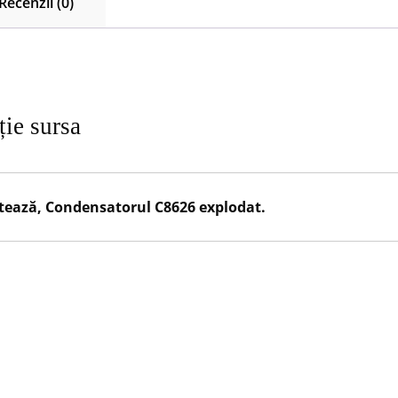
Recenzii (0)
ie sursa
ntează, Condensatorul C8626 explodat.