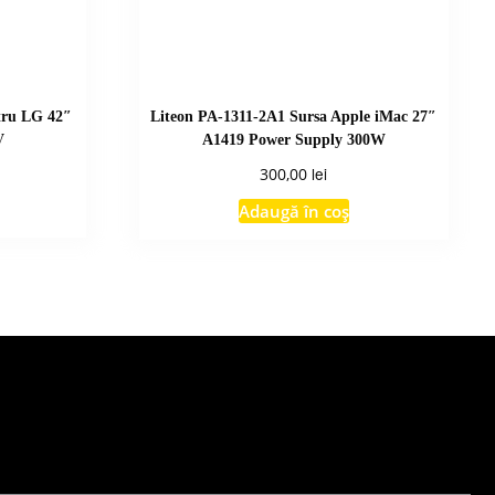
tru LG 42″
Liteon PA-1311-2A1 Sursa Apple iMac 27″
V
A1419 Power Supply 300W
lei
300,00
Adaugă în coș