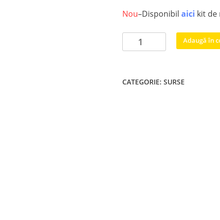
Nou
–Disponibil
aici
kit de
Cantitate
Adaugă în c
715G7801-
P01-
W02-
CATEGORIE:
SURSE
0H2S
sursa
tv
W12-
0H2H
W04-
0H2H