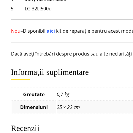
LG 32LJ500u
Nou
–Disponibil
aici
kit de reparație pentru acest mod
Dacă aveți întrebări despre produs sau alte neclarităț
Informații suplimentare
Greutate
0,7 kg
Dimensiuni
25 × 22 cm
Recenzii