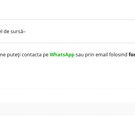
el de sursă–
i ne puteți contacta pe
WhatsApp
sau prin email folosind
fo