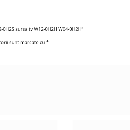
W02-0H2S sursa tv W12-0H2H W04-0H2H”
torii sunt marcate cu
*