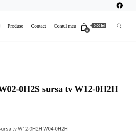
0,00 lei
Produse
Contact
Contul meu
0
W02-0H2S sursa tv W12-0H2H
sursa tv W12-0H2H W04-0H2H