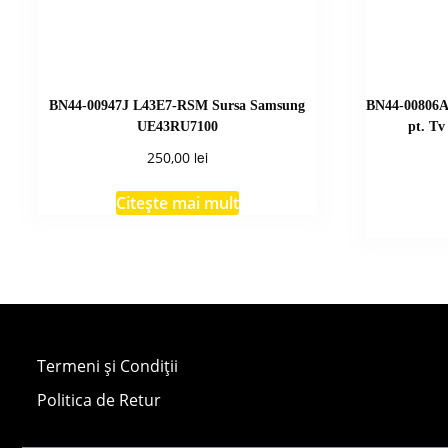
BN44-00947J L43E7-RSM Sursa Samsung
BN44-00806A
UE43RU7100
pt. T
lei
250,00
Citește mai mult
Termeni și Condiții
Politica de Retur