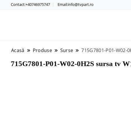
Contact:+40746975747
Email:info@tvpart.ro
Acasă
Produse
Surse
715G7801-P01-W02-0
715G7801-P01-W02-0H2S sursa tv 