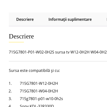
Descriere
Informații suplimentare
Descriere
715G7801-P01-W02-0H2S sursa tv W12-0H2H W04-0H
Sursa este compatibilă și cu:
715G7801-W12-0H2H
715G7801-W04-0H2H
715g7801-p01-w10-0h2s
Sony KDL-32R330D