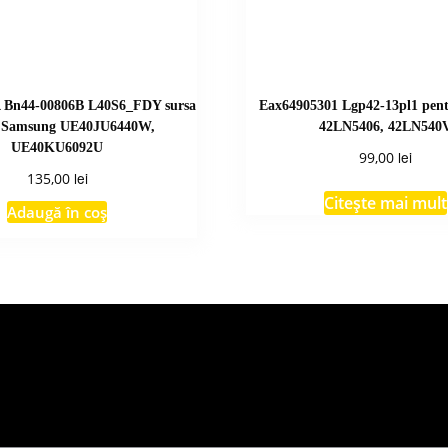
 Bn44-00806B L40S6_FDY sursa
Eax64905301 Lgp42-13pl1 pen
v Samsung UE40JU6440W,
42LN5406, 42LN540
UE40KU6092U
lei
99,00
lei
135,00
Citește mai mult
Adaugă în coș