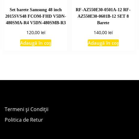
Set barete Samsung 48 inch
RF-AZ550E30-0501A-12 RF-
2015SVS48 FCOM-FHD V5DN-
AZ550E30-0601B-12 SET 8
480SMA-R4 V5DN-480SMB-R3
Barete
lei
lei
120,00
140,00
Adaugă în coș
Adaugă în coș
Termeni și Condiții
Politica de Retur