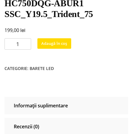
HC750DQG-ABUR1
SSC_Y19.5_Trident_75
lei
199,00
Cantitate
Adaugă în coș
Backlight
5pcs
LG
CATEGORIE:
BARETE LED
75UN70706LD
75UN7070PUC
HC750DQG-
ABUR1
SSC_Y19.5_Trident_75
Informații suplimentare
Recenzii (0)