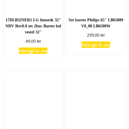
17DLB32NER1 LG Innotek 32″
Set barete Philips 65″ LB65089
NDV Rev0.0 set 2buc Barete led
V0_00 LB6508W
vestel 32″
lei
299,00
lei
49,00
Adaugă în coș
Adaugă în coș