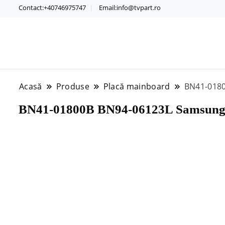
Contact:+40746975747
Email:info@tvpart.ro
Acasă
Produse
Placă mainboard
BN41-018
BN41-01800B BN94-06123L Samsun