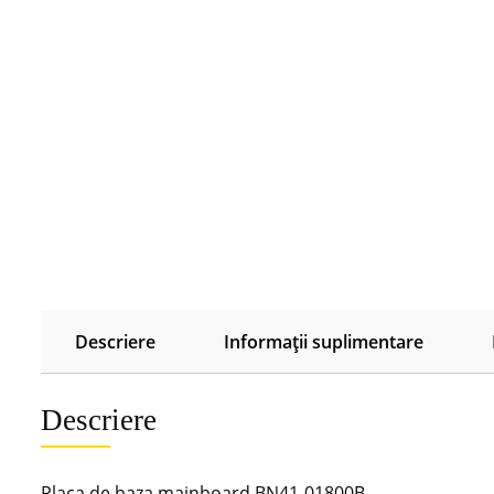
Descriere
Informații suplimentare
Descriere
Placa de baza mainboard BN41-01800B