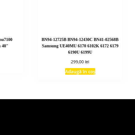
/nu7100
BN94-12725B BN94-12430C BN41-02568B
 40″
Samsung UE40MU 6170 6102K 6172 6179
6190U 6199U
lei
299,00
Adaugă în coș