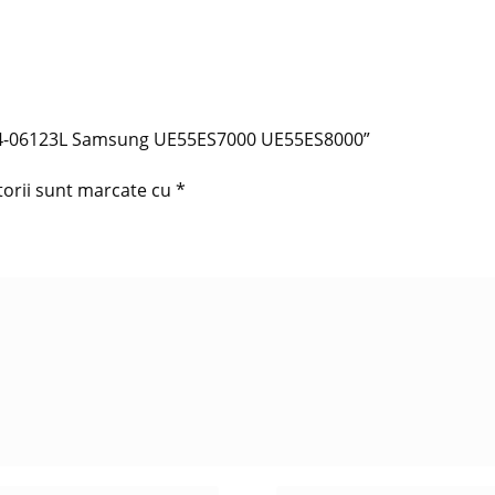
BN94-06123L Samsung UE55ES7000 UE55ES8000”
torii sunt marcate cu
*