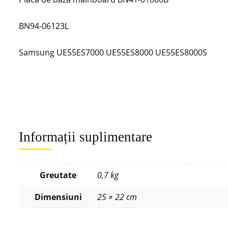
BN94-06123L
Samsung UE55ES7000 UE55ES8000 UE55ES8000S
Informații suplimentare
Greutate
0,7 kg
Dimensiuni
25 × 22 cm