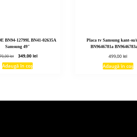
9E BN94-12799L BN41-02635A
Placa tv Samsung kant-su
Samsung 49″
BN9646781a BN9646783a
Prețul
Prețul
349,00
lei
lei
499,00
70,00
lei
inițial
curent
Adaugă în coș
Adaugă în coș
a
este:
fost:
349,00 lei.
370,00 lei.