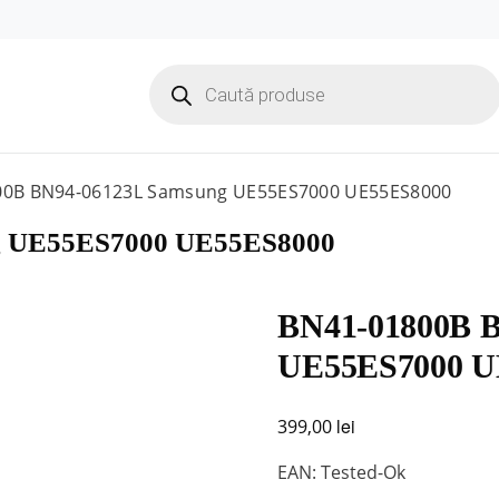
Products
search
00B BN94-06123L Samsung UE55ES7000 UE55ES8000
g UE55ES7000 UE55ES8000
BN41-01800B 
UE55ES7000 U
lei
399,00
EAN: Tested-Ok