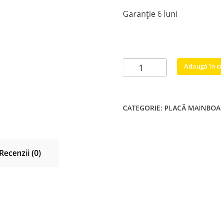
Garanție 6 luni
Cantitate
Adaugă în c
BN41-
01800B
BN94-
CATEGORIE:
PLACĂ MAINBO
06123L
Samsung
UE55ES7000
UE55ES8000
Recenzii (0)