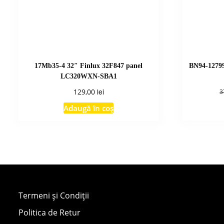
17Mb35-4 32″ Finlux 32F847 panel
BN94-1279
LC320WXN-SBA1
lei
129,00
3
Adaugă în coș
Termeni și Condiții
Politica de Retur