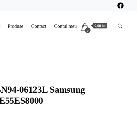
0,00 lei
Produse
Contact
Contul meu
0
BN94-06123L Samsung
E55ES8000