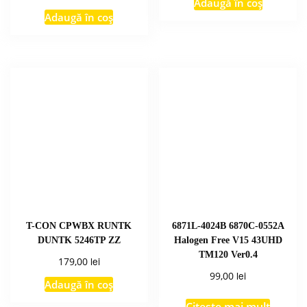
Adaugă în coș
Adaugă în coș
T-CON CPWBX RUNTK
6871L-4024B 6870C-0552A
DUNTK 5246TP ZZ
Halogen Free V15 43UHD
TM120 Ver0.4
lei
179,00
lei
99,00
Adaugă în coș
Citește mai mult