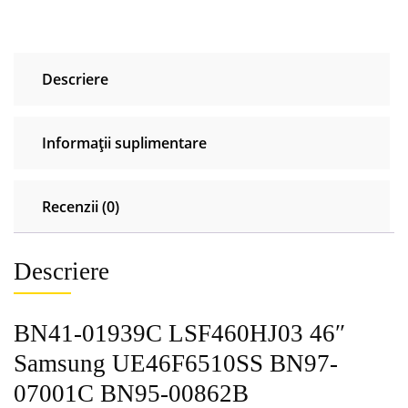
UE46F6510SS
BN97-
07001C
Descriere
BN95-
00862B
Informații suplimentare
Recenzii (0)
Descriere
BN41-01939C LSF460HJ03 46″
Samsung UE46F6510SS BN97-
07001C BN95-00862B