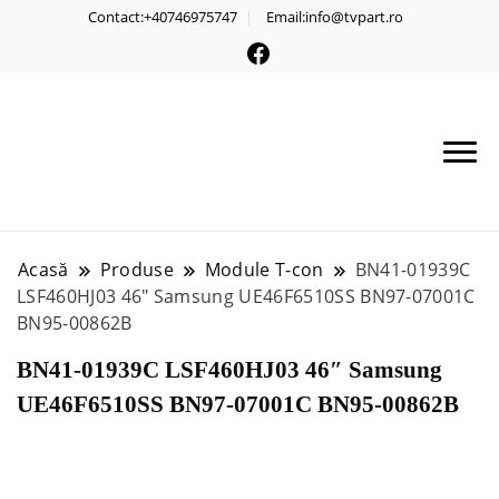
Contact:+40746975747
Email:info@tvpart.ro
Acasă
Produse
Module T-con
BN41-01939C
LSF460HJ03 46″ Samsung UE46F6510SS BN97-07001C
BN95-00862B
BN41-01939C LSF460HJ03 46″ Samsung
UE46F6510SS BN97-07001C BN95-00862B