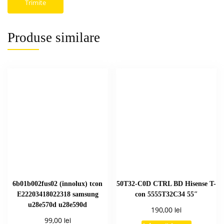
Produse similare
6b01b002fus02 (innolux) tcon
50T32-C0D CTRL BD Hisense T-
E22203418022318 samsung
con 5555T32C34 55″
u28e570d u28e590d
lei
190,00
lei
99,00