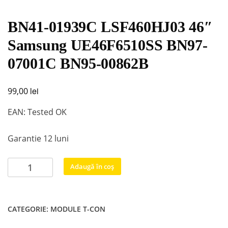
BN41-01939C LSF460HJ03 46″
Samsung UE46F6510SS BN97-
07001C BN95-00862B
lei
99,00
EAN: Tested OK
Garantie 12 luni
Cantitate
Adaugă în coș
BN41-
01939C
LSF460HJ03
CATEGORIE:
MODULE T-CON
46"
Samsung