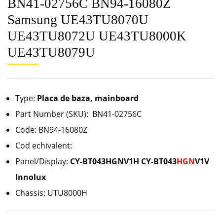
BN41-02756C BN94-16080Z
Samsung UE43TU8070U
UE43TU8072U UE43TU8000K
UE43TU8079U
Type:
Placa de baza, mainboard
Part Number (SKU): BN41-02756C
Code: BN94-16080Z
Cod echivalent:
Panel/Display:
CY-BT043HGNV1H CY-BT043
HGN
V1V
Innolux
Chassis: UTU8000H