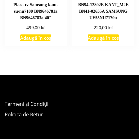
Placa tv Samsung kant-
BN94-12802E KANT_M2E
su/nu7100 BN9646781a
BN41-02635A SAMSUNG
BN9646783a 40″
UE55NU7170u
lei
lei
499,00
220,00
Adaugă în coș
Adaugă în coș
Termeni și Condiții
Politica de Retur