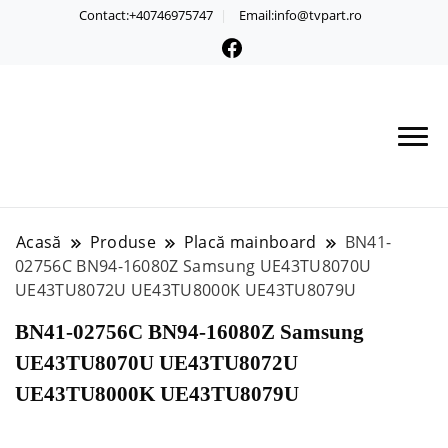
Contact:+40746975747
Email:info@tvpart.ro
Acasă
Produse
Placă mainboard
BN41-
02756C BN94-16080Z Samsung UE43TU8070U
UE43TU8072U UE43TU8000K UE43TU8079U
BN41-02756C BN94-16080Z Samsung
UE43TU8070U UE43TU8072U
UE43TU8000K UE43TU8079U