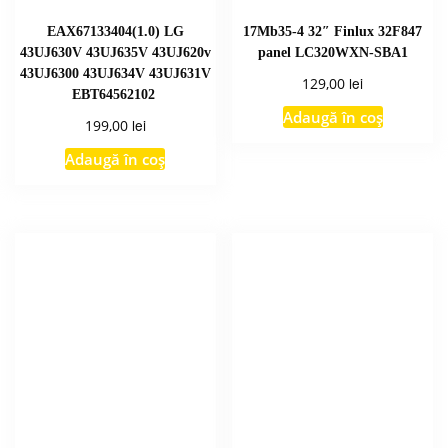
EAX67133404(1.0) LG
17Mb35-4 32″ Finlux 32F847
43UJ630V 43UJ635V 43UJ620v
panel LC320WXN-SBA1
43UJ6300 43UJ634V 43UJ631V
lei
129,00
EBT64562102
Adaugă în coș
lei
199,00
Adaugă în coș