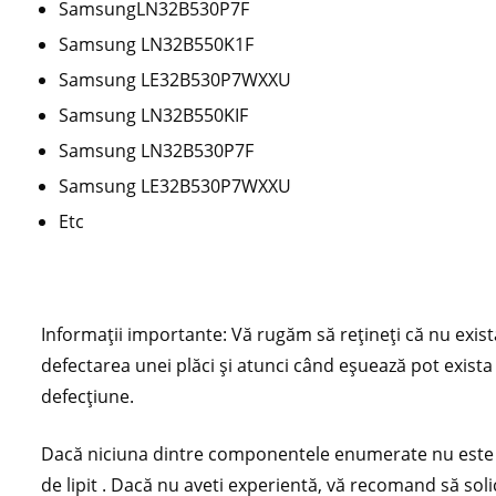
SamsungLN32B530P7F
Samsung LN32B550K1F
Samsung LE32B530P7WXXU
Samsung LN32B550KIF
Samsung LN32B530P7F
Samsung LE32B530P7WXXU
Etc
Informații importante: Vă rugăm să rețineți că nu exis
defectarea unei plăci și atunci când eșuează pot exist
defecțiune.
Dacă niciuna dintre componentele enumerate nu este det
de lipit . Dacă nu aveti experientă, vă recomand să soli