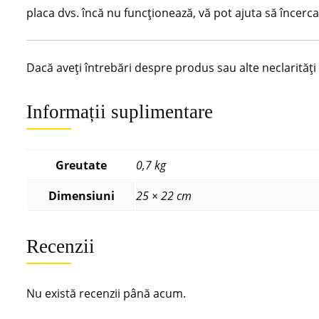
placa dvs. încă nu funcționează, vă pot ajuta să încerc
Dacă aveți întrebări despre produs sau alte neclarităț
Informații suplimentare
Greutate
0,7 kg
Dimensiuni
25 × 22 cm
Recenzii
Nu există recenzii până acum.