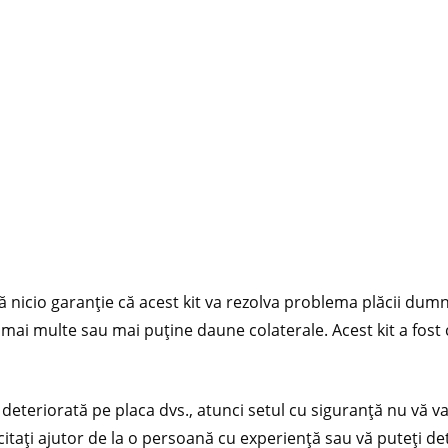
tă nicio garanție că acest kit va rezolva problema plăcii du
a mai multe sau mai puține daune colaterale. Acest kit a fos
eriorată pe placa dvs., atunci setul cu siguranță nu vă va 
citați ajutor de la o persoană cu experiență sau vă puteți de