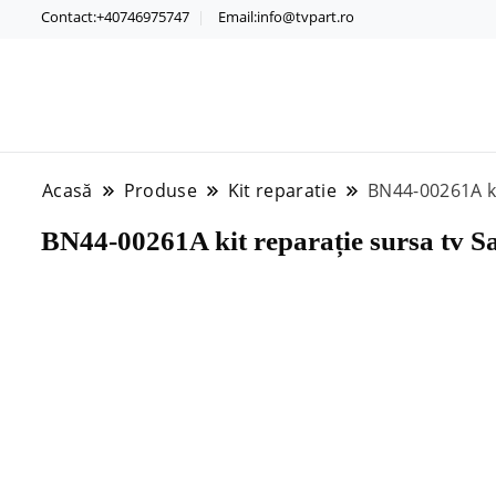
Contact:+40746975747
Email:info@tvpart.ro
Acasă
Produse
Kit reparatie
BN44-00261A ki
BN44-00261A kit reparație sursa tv 