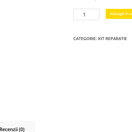
Cantitate
Adaugă în c
BN44-
00261A
kit
CATEGORIE:
KIT REPARATIE
reparație
sursa
tv
Samsung
Recenzii (0)