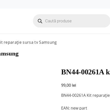
Products
search
t reparație sursa tv Samsung
Samsung
BN44-00261A ki
lei
99,00
BN44-00261A Kit reparație
EAN: new part