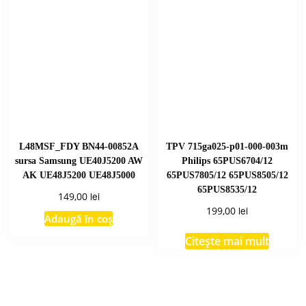
L48MSF_FDY BN44-00852A
TPV 715ga025-p01-000-003m
sursa Samsung UE40J5200 AW
Philips 65PUS6704/12
AK UE48J5200 UE48J5000
65PUS7805/12 65PUS8505/12
65PUS8535/12
lei
149,00
lei
199,00
Adaugă în coș
Citește mai mult