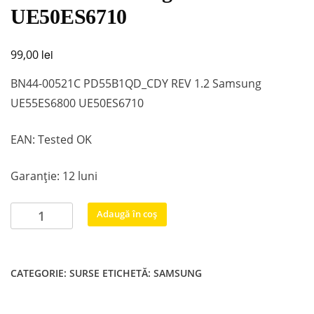
UE50ES6710
lei
99,00
BN44-00521C PD55B1QD_CDY REV 1.2 Samsung
UE55ES6800 UE50ES6710
EAN: Tested OK
Garanție: 12 luni
Cantitate
Adaugă în coș
BN44-
00521C
PD55B1QD_CDY
CATEGORIE:
SURSE
ETICHETĂ:
SAMSUNG
REV
1.2
Samsung