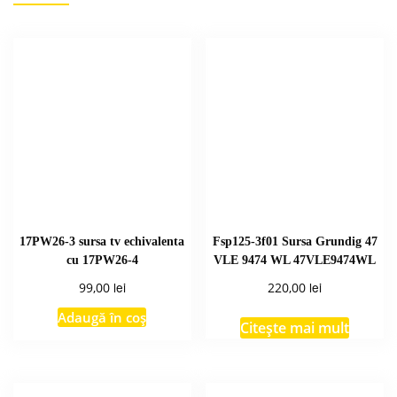
17PW26-3 sursa tv echivalenta
Fsp125-3f01 Sursa Grundig 47
cu 17PW26-4
VLE 9474 WL 47VLE9474WL
lei
lei
99,00
220,00
Adaugă în coș
Citește mai mult