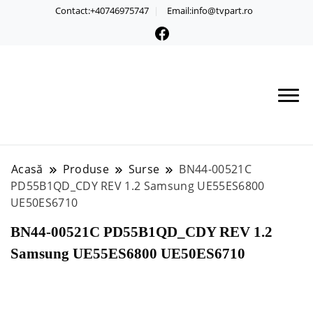
Contact:+40746975747
Email:info@tvpart.ro
Acasă
Produse
Surse
BN44-00521C
PD55B1QD_CDY REV 1.2 Samsung UE55ES6800
UE50ES6710
BN44-00521C PD55B1QD_CDY REV 1.2
Samsung UE55ES6800 UE50ES6710