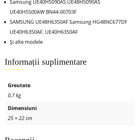
Samsung UE40H5090AS UE48H5090AS
UE40H5500AW BN44-00703F
SAMSUNG UE48H6350AF Samsung HG48NC677DF
UE40H6350AF, UE40H6350AF
Și alte modele
Informații suplimentare
Greutate
0,7 kg
Dimensiuni
25 × 22 cm