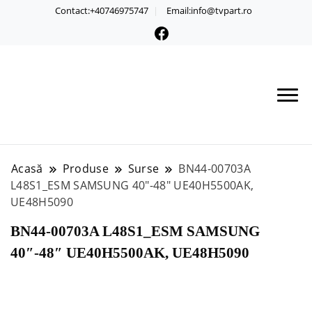
Contact:+40746975747
Email:info@tvpart.ro
Acasă
Produse
Surse
BN44-00703A
L48S1_ESM SAMSUNG 40″-48″ UE40H5500AK,
UE48H5090
BN44-00703A L48S1_ESM SAMSUNG
40″-48″ UE40H5500AK, UE48H5090