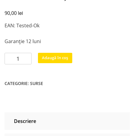
lei
90,00
EAN: Tested-Ok
Garanție 12 luni
Cantitate
Adaugă în coș
BN44-
00703A
L48S1_ESM
CATEGORIE:
SURSE
SAMSUNG
40"-48"
UE40H5500AK,
UE48H5090
Descriere