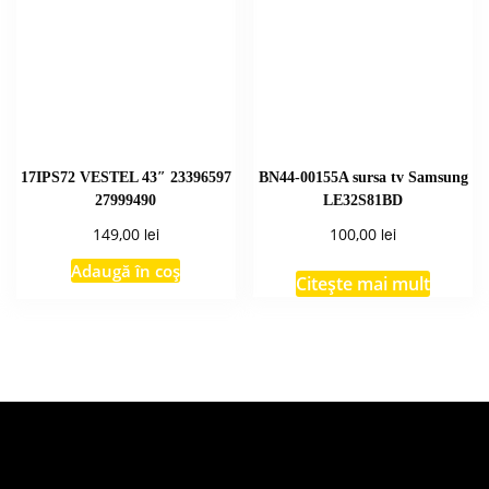
17IPS72 VESTEL 43″ 23396597
BN44-00155A sursa tv Samsung
27999490
LE32S81BD
lei
lei
149,00
100,00
Adaugă în coș
Citește mai mult