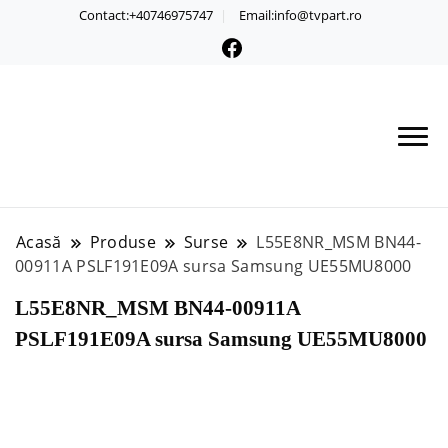
Contact:+40746975747
Email:info@tvpart.ro
Acasă
Produse
Surse
L55E8NR_MSM BN44-
00911A PSLF191E09A sursa Samsung UE55MU8000
L55E8NR_MSM BN44-00911A
PSLF191E09A sursa Samsung UE55MU8000