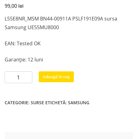
lei
99,00
L55E8NR_MSM BN44-00911A PSLF191E09A sursa
Samsung UE55MU8000
EAN: Tested OK
Garanție: 12 luni
Cantitate
Adaugă în coș
L55E8NR_MSM
BN44-
00911A
CATEGORIE:
SURSE
ETICHETĂ:
SAMSUNG
PSLF191E09A
sursa
Samsung
UE55MU8000