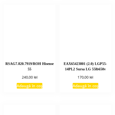
RSAG7.820.7919/ROH Hisense
EAX65423801 (2.0) LGP55-
55
14PL2 Sursa LG 55lb650v
lei
lei
240,00
170,00
Adaugă în coș
Adaugă în coș