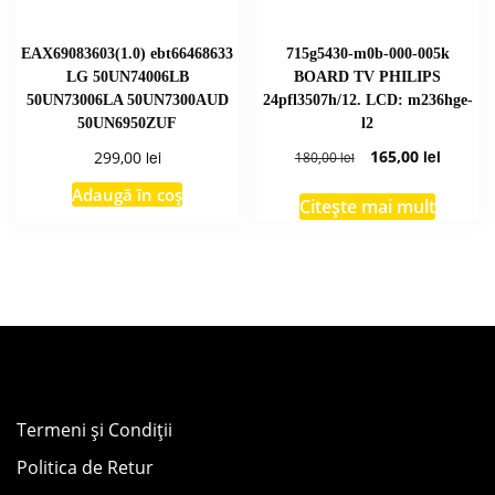
EAX69083603(1.0) ebt66468633
715g5430-m0b-000-005k
LG 50UN74006LB
BOARD TV PHILIPS
50UN73006LA 50UN7300AUD
24pfl3507h/12. LCD: m236hge-
50UN6950ZUF
l2
Prețul
Prețul
lei
165,00
lei
299,00
180,00
lei
inițial
curent
Adaugă în coș
a
este:
Citește mai mult
fost:
165,00 l
180,00 lei.
Termeni și Condiții
Politica de Retur