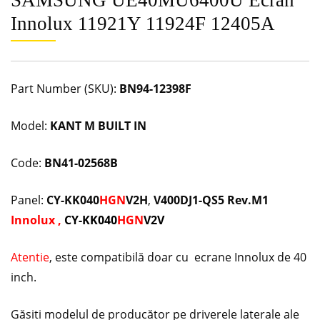
Innolux 11921Y 11924F 12405A
Part Number (SKU):
BN94-12398F
Model:
KANT M BUILT IN
Code:
BN41-02568B
Panel:
CY-KK040
HGN
V2H
,
V400DJ1-QS5 Rev.M1
Innolux ,
CY-KK040
HGN
V2V
Atentie
, este compatibilă doar cu ecrane Innolux de 40
inch.
Găsiti modelul de producător pe driverele laterale ale