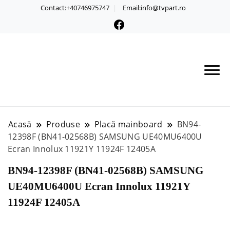
Contact:+40746975747
Email:info@tvpart.ro
Acasă
Produse
Placă mainboard
BN94-
12398F (BN41-02568B) SAMSUNG UE40MU6400U
Ecran Innolux 11921Y 11924F 12405A
BN94-12398F (BN41-02568B) SAMSUNG
UE40MU6400U Ecran Innolux 11921Y
11924F 12405A