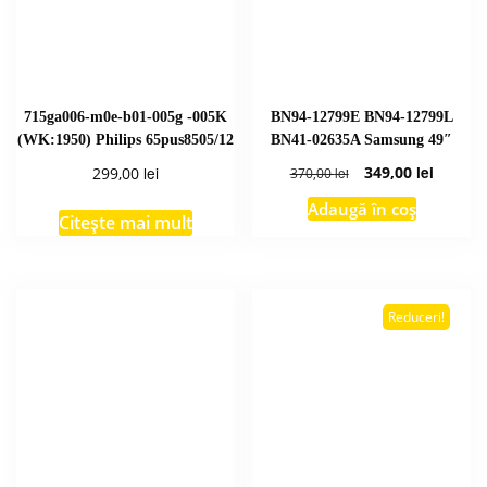
715ga006-m0e-b01-005g -005K
BN94-12799E BN94-12799L
(WK:1950) Philips 65pus8505/12
BN41-02635A Samsung 49″
Prețul
Prețul
lei
349,00
lei
299,00
370,00
lei
inițial
curent
Adaugă în coș
a
este:
Citește mai mult
fost:
349,00 l
370,00 lei.
Reduceri!