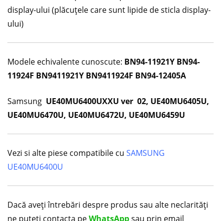
display-ului (plăcuţele care sunt lipide de sticla display-
ului)
Modele echivalente cunoscute:
BN94-11921Y BN94-
11924F BN9411921Y BN9411924F BN94-12405A
Samsung
UE40MU6400UXXU ver 02, UE40MU6405U,
UE40MU6470U, UE40MU6472U, UE40MU6459U
Vezi si alte piese compatibile cu
SAMSUNG
UE40MU6400U
Dacă aveți întrebări despre produs sau alte neclarități
ne puteți contacta pe
WhatsApp
sau prin email