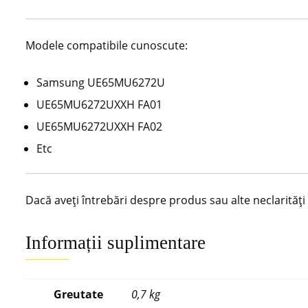
Modele compatibile cunoscute:
Samsung UE65MU6272U
UE65MU6272UXXH FA01
UE65MU6272UXXH FA02
Etc
Dacă aveți întrebări despre produs sau alte neclarităț
Informații suplimentare
Greutate
0,7 kg