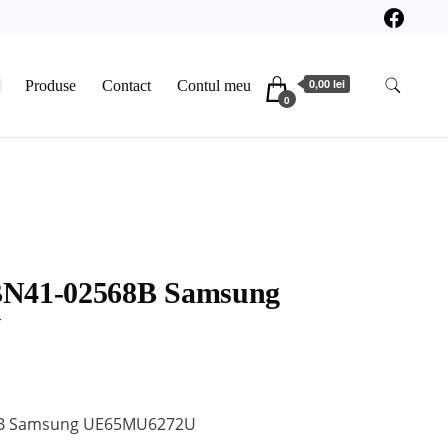
0,00 lei
Produse
Contact
Contul meu
0
BN41-02568B Samsung
U
8B Samsung UE65MU6272U