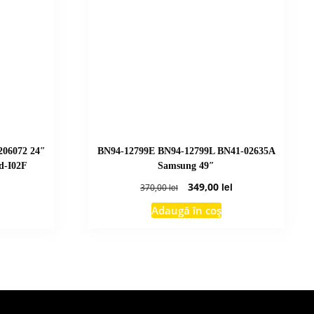
06072 24″
BN94-12799E BN94-12799L BN41-02635A
d-I02F
Samsung 49″
Prețul
Prețul
349,00
lei
370,00
lei
inițial
curent
Adaugă în coș
a
este:
fost:
349,00 lei.
370,00 lei.