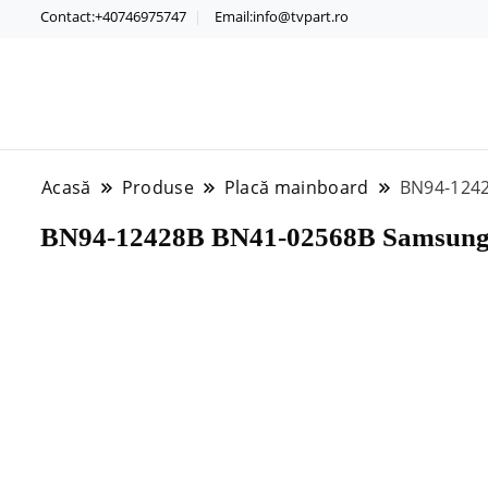
Contact:+40746975747
Email:info@tvpart.ro
Acasă
Produse
Placă mainboard
BN94-124
BN94-12428B BN41-02568B Samsu