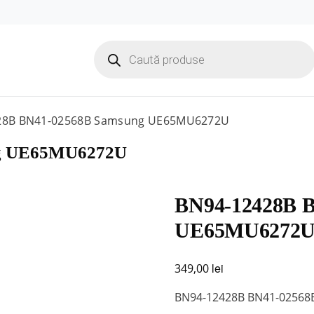
Products
search
28B BN41-02568B Samsung UE65MU6272U
ng UE65MU6272U
BN94-12428B 
UE65MU6272
lei
349,00
BN94-12428B BN41-0256