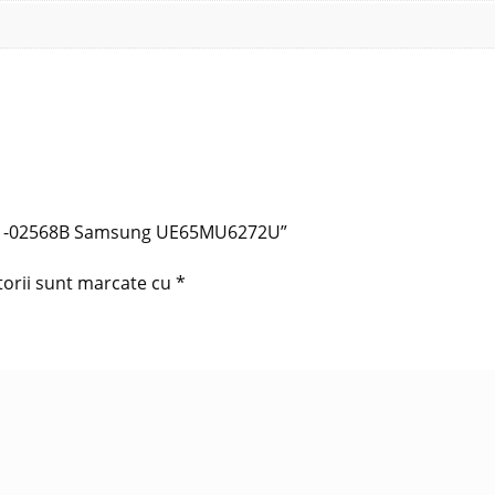
BN41-02568B Samsung UE65MU6272U”
torii sunt marcate cu
*