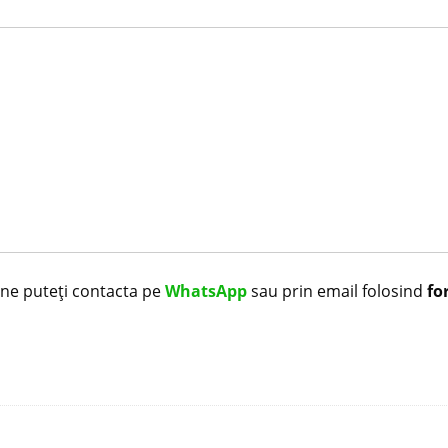
i ne puteți contacta pe
WhatsApp
sau prin email folosind
fo