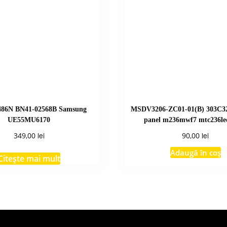
486N BN41-02568B Samsung
MSDV3206-ZC01-01(B) 303C32
UE55MU6170
panel m236mwf7 mtc236le
lei
lei
349,00
90,00
Adaugă în coș
Citește mai mult