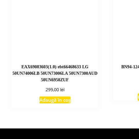
EAX69083603(1.0) ebt66468633 LG
BN94-12
50UN74006LB 50UN73006LA 50UN7300AUD
50UN6950ZUF
lei
299,00
Adaugă în coș