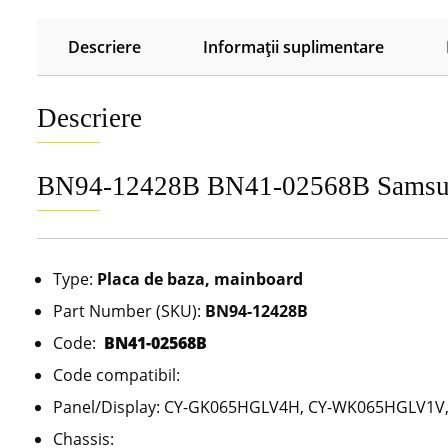
Descriere
Informații suplimentare
Descriere
BN94-12428B BN41-02568B Sam
Type:
Placa de baza, mainboard
Part Number (SKU):
BN94-12428B
Code:
BN41-02568B
Code compatibil:
Panel/Display: CY-GK065HGLV4H, CY-WK065HGLV1
Chassis: