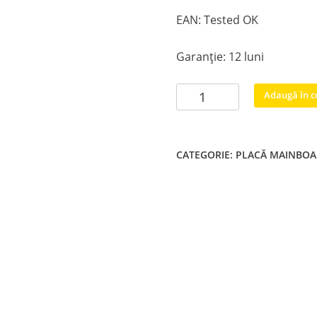
EAN: Tested OK
Garanție: 12 luni
Cantitate
Adaugă în c
BN94-
12428B
BN41-
CATEGORIE:
PLACĂ MAINBO
02568B
Samsung
UE65MU6272U