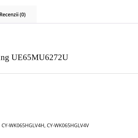
Recenzii (0)
sung UE65MU6272U
V, CY-WK065HGLV4H, CY-WK065HGLV4V