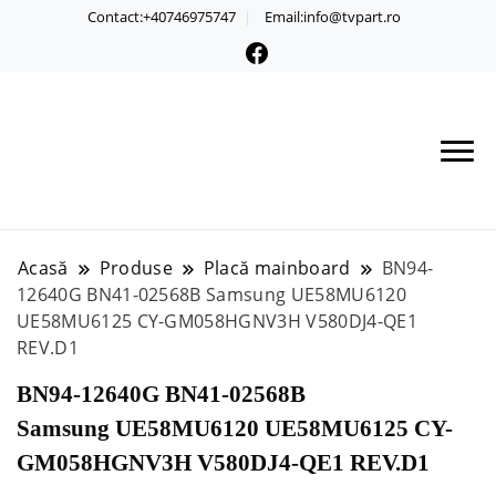
Contact:+40746975747
Email:info@tvpart.ro
Acasă
Produse
Placă mainboard
BN94-
12640G BN41-02568B Samsung UE58MU6120
UE58MU6125 CY-GM058HGNV3H V580DJ4-QE1
REV.D1
BN94-12640G BN41-02568B
Samsung UE58MU6120 UE58MU6125 CY-
GM058HGNV3H V580DJ4-QE1 REV.D1