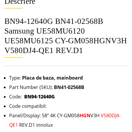
Descriere
BN94-12640G BN41-02568B
Samsung UE58MU6120
UE58MU6125 CY-GM058HGNV3H
V580DJ4-QE1 REV.D1
Type:
Placa de baza, mainboard
Part Number (SKU):
BN41-02568B
Code:
BN94-12640G
Code compatibil:
Panel/Display: 58” 4K CY-GM058
HGN
V3H
V580DJ4-
QE1
REV.D1 innolux