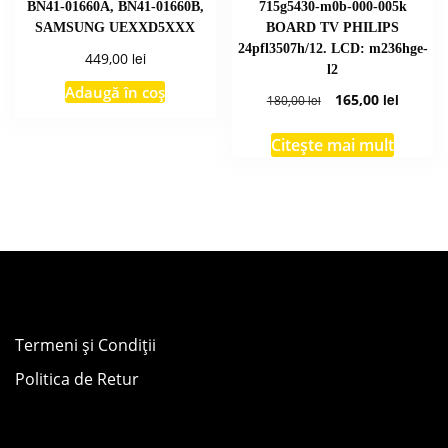
BN41-01660A, BN41-01660B,
715g5430-m0b-000-005k
SAMSUNG UEXXD5XXX
BOARD TV PHILIPS
24pfl3507h/12. LCD: m236hge-
lei
449,00
l2
Adaugă în coș
Prețul
Prețul
165,00
lei
180,00
lei
inițial
curent
a
este:
Citește mai mult
fost:
165,00 l
180,00 lei.
Termeni și Condiții
Politica de Retur