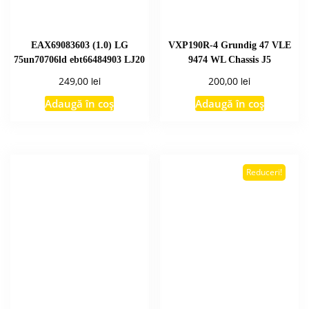
EAX69083603 (1.0) LG
VXP190R-4 Grundig 47 VLE
75un70706ld ebt66484903 LJ20
9474 WL Chassis J5
lei
lei
249,00
200,00
Adaugă în coș
Adaugă în coș
Reduceri!