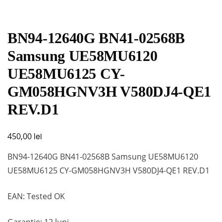
BN94-12640G BN41-02568B
Samsung UE58MU6120
UE58MU6125 CY-
GM058HGNV3H V580DJ4-QE1
REV.D1
lei
450,00
BN94-12640G BN41-02568B Samsung UE58MU6120
UE58MU6125 CY-GM058HGNV3H V580DJ4-QE1 REV.D1
EAN: Tested OK
Garanție: 12 luni