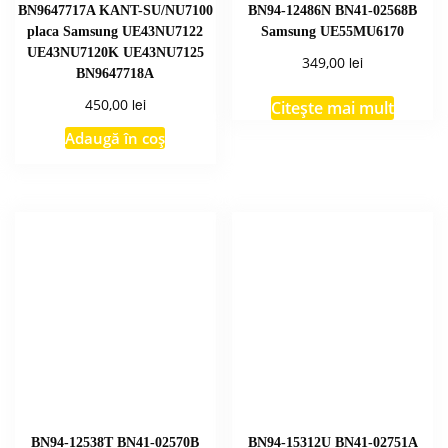
BN9647717A KANT-SU/NU7100
BN94-12486N BN41-02568B
placa Samsung UE43NU7122
Samsung UE55MU6170
UE43NU7120K UE43NU7125
lei
349,00
BN9647718A
lei
450,00
Citește mai mult
Adaugă în coș
BN94-12538T BN41-02570B
BN94-15312U BN41-02751A