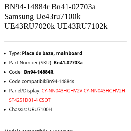
BN94-14884r Bn41-02703a
Samsung Ue43ru7100k
UE43RU7020k UE43RU7102k
Type:
Placa de baza, mainboard
Part Number (SKU):
Bn41-02703a
Code:
Bn94-14884R
Code compatibil:Bn94-14884s
Panel/Display:
CY-NN043HGHV2V CY-NN043HGHV2H
ST4251D01-4 CSOT
Chassis: URU7100H