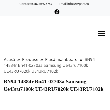
Contact:+40746975747
Email:info@tvpart.ro
Acasă
Produse
Placă mainboard
BN94-
14884r Bn41-02703a Samsung Ue43ru7100k
UE43RU7020k UE43RU7102k
BN94-14884r Bn41-02703a Samsung
Ue43ru7100k UE43RU7020k UE43RU7102k