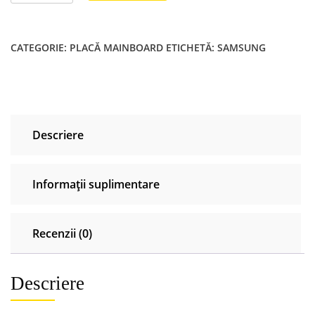
BN94-
14884r
Bn41-
CATEGORIE:
PLACĂ MAINBOARD
ETICHETĂ:
SAMSUNG
02703a
Samsung
Ue43ru7100k
UE43RU7020k
UE43RU7102k
Descriere
Informații suplimentare
Recenzii (0)
Descriere