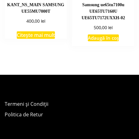
KANT_NS_MAIN SAMSUNG
Samsung ue65tu7100u
UE55MU7000T
UE65TU7160U
UE65TU7172UXXH-02
lei
400,00
lei
500,00
Citește mai mult
Adaugă în coș
Termeni și Condiții
Politica de Retur