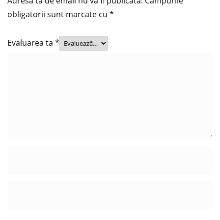
Adresa ta de email nu va fi publicată.
Câmpurile
obligatorii sunt marcate cu
*
Evaluarea ta
*