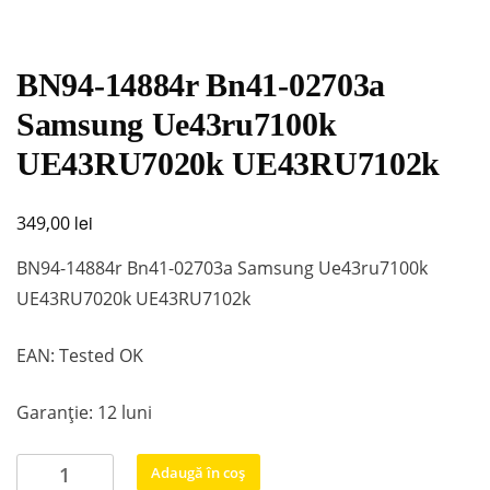
BN94-14884r Bn41-02703a
Samsung Ue43ru7100k
UE43RU7020k UE43RU7102k
lei
349,00
BN94-14884r Bn41-02703a Samsung Ue43ru7100k
UE43RU7020k UE43RU7102k
EAN: Tested OK
Garanție: 12 luni
Cantitate
Adaugă în coș