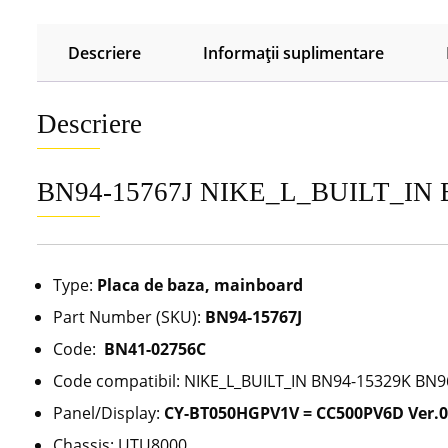
Descriere
Informații suplimentare
Descriere
BN94-15767J NIKE_L_BUILT_IN
Type:
Placa de baza, mainboard
Part Number (SKU):
BN94-15767J
Code:
BN41-02756C
Code compatibil: NIKE_L_BUILT_IN BN94-15329K 
Panel/Display:
CY-BT050HGPV1V = CC500PV6D Ver.
Chassis: UTU8000