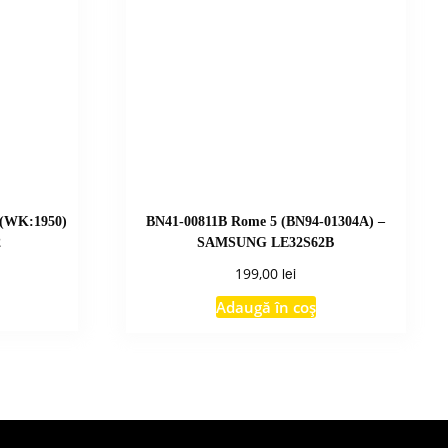
 (WK:1950)
BN41-00811B Rome 5 (BN94-01304A) –
2
SAMSUNG LE32S62B
lei
199,00
Adaugă în coș