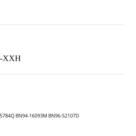
U-XXH
-15784Q BN94-16093M BN96-52107D