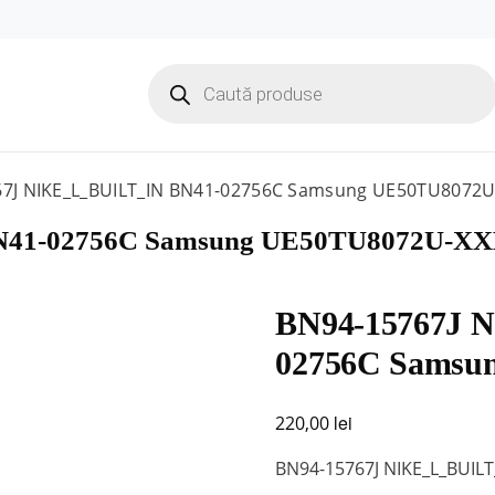
Products
search
7J NIKE_L_BUILT_IN BN41-02756C Samsung UE50TU8072
N41-02756C Samsung UE50TU8072U-X
BN94-15767J 
02756C Samsu
lei
220,00
BN94-15767J NIKE_L_BUI