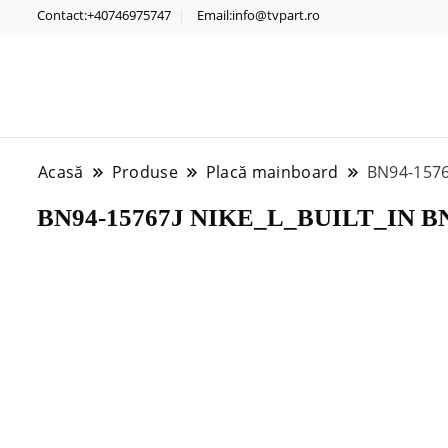
Contact:+40746975747
Email:info@tvpart.ro
Acasă
Produse
Placă mainboard
BN94-1576
BN94-15767J NIKE_L_BUILT_IN B