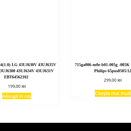
4(1.0) LG 43UJ630V 43UJ635V
715ga006-m0e-b01-005g -005K
43UJ6300 43UJ634V 43UJ631V
Philips 65pus8505/1
EBT64562102
lei
299,00
lei
199,00
Citește mai mult
Adaugă în coș