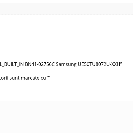
IKE_L_BUILT_IN BN41-02756C Samsung UE50TU8072U-XXH”
torii sunt marcate cu
*