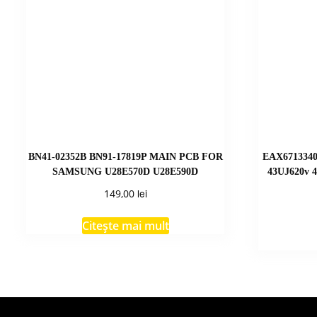
BN41-02352B BN91-17819P MAIN PCB FOR
EAX6713340
SAMSUNG U28E570D U28E590D
43UJ620v 
lei
149,00
Citește mai mult