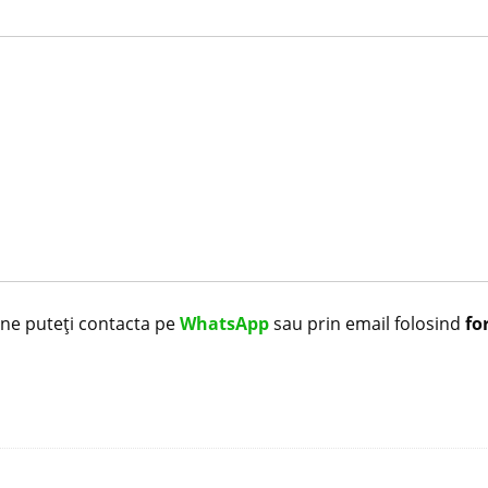
i ne puteți contacta pe
WhatsApp
sau prin email folosind
fo