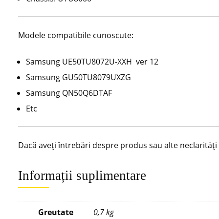
Modele compatibile cunoscute:
Samsung UE50TU8072U-XXH ver 12
Samsung GU50TU8079UXZG
Samsung QN50Q6DTAF
Etc
Dacă aveți întrebări despre produs sau alte neclarităț
Informații suplimentare
Greutate
0,7 kg