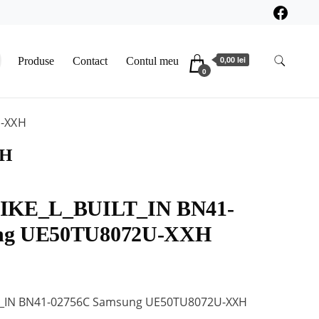
0,00 lei
Produse
Contact
Contul meu
0
U-XXH
XH
NIKE_L_BUILT_IN BN41-
ng UE50TU8072U-XXH
LT_IN BN41-02756C Samsung UE50TU8072U-XXH