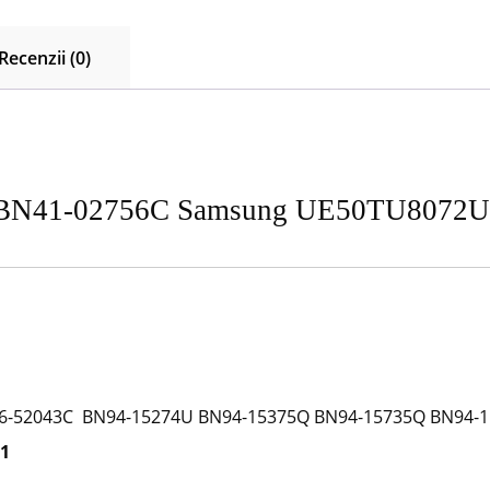
Recenzii (0)
 BN41-02756C Samsung UE50TU8072
BN96-52043C BN94-15274U BN94-15375Q BN94-15735Q BN94
01