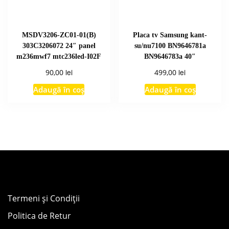
MSDV3206-ZC01-01(B)
Placa tv Samsung kant-
303C3206072 24″ panel
su/nu7100 BN9646781a
m236mwf7 mtc236led-I02F
BN9646783a 40″
lei
lei
90,00
499,00
Adaugă în coș
Adaugă în coș
Termeni și Condiții
Politica de Retur