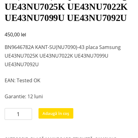
UE43NU7025K UE43NU7022K
UE43NU7099U UE43NU7092U
lei
450,00
BN9646782A KANT-SU(NU7090)-43 placa Samsung
UE43NU7025K UE43NU7022K UE43NU7099U
UE43NU7092U
EAN: Tested OK
Garantie: 12 luni
Cantitate
Adaugă în coș
BN9646782A
KANT-
SU(NU7090)-43