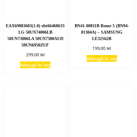
EAX69083603(1.0) ebt66468633
BN41-00811B Rome 5 (BN94-
LG 50UN74006LB
01304A) – SAMSUNG
50UN73006LA 50UN7300AUD
LE32S62B
50UN6950ZUF
lei
199,00
lei
299,00
Adaugă în coș
Adaugă în coș