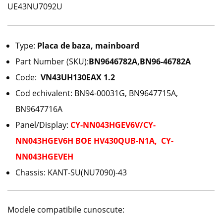
UE43NU7092U
Type:
Placa de baza, mainboard
Part Number (SKU):
BN9646782A,BN96-46782A
Code:
VN43UH130EAX 1.2
Cod echivalent: BN94-00031G, BN9647715A,
BN9647716A
Panel/Display:
CY-NN043HGEV6V/CY-
NN043HGEV6H BOE HV430QUB-N1A, CY-
NN043HGEVEH
Chassis: KANT-SU(NU7090)-43
Modele compatibile cunoscute: