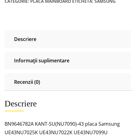
CATEGORIE:
PLACĂ MAINBOARD
ETICHETĂ:
SAMSUNG
placa
Samsung
UE43NU7025K
UE43NU7022K
UE43NU7099U
Descriere
UE43NU7092U
Informații suplimentare
Recenzii (0)
Descriere
BN9646782A KANT-SU(NU7090)-43 placa Samsung
UE43NU7025K UE43NU7022K UE43NU7099U