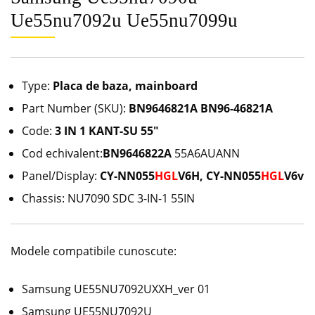
Ue55nu7092u Ue55nu7099u
Type:
Placa de baza, mainboard
Part Number (SKU):
BN9646821A BN96-46821A
Code:
3 IN 1 KANT-SU 55″
Cod echivalent:
BN9646822A
55A6AUANN
Panel/Display:
CY-NN055
HGL
V6H, CY-NN055
HGL
V6v
Chassis: NU7090 SDC 3-IN-1 55IN
Modele compatibile cunoscute:
Samsung UE55NU7092UXXH_ver 01
Samsung UE55NU7092U