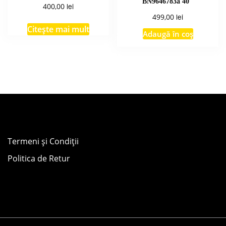
BN9646783a 40″
lei
400,00
lei
499,00
Citește mai mult
Adaugă în coș
Termeni și Condiții
Politica de Retur