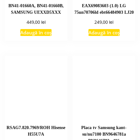
BN41-01660A, BN41-01660B,
EAX69083603 (1.0) LG
SAMSUNG UEXXD5XXX
75un70706ld ebt66484903 LJ20
lei
lei
449,00
249,00
Adaugă în coș
Adaugă în coș
RSAG7.820.7969/ROH Hisense
Placa tv Samsung kant-
H55U7A
su/nu7100 BN9646781a