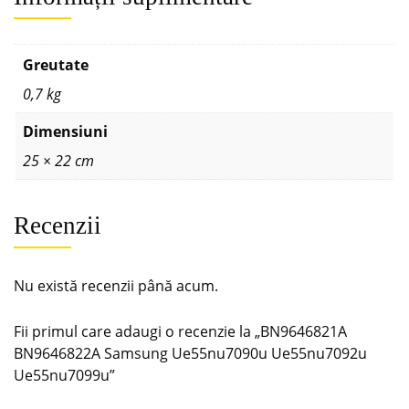
Greutate
0,7 kg
Dimensiuni
25 × 22 cm
Recenzii
Nu există recenzii până acum.
Fii primul care adaugi o recenzie la „BN9646821A
BN9646822A Samsung Ue55nu7090u Ue55nu7092u
Ue55nu7099u”