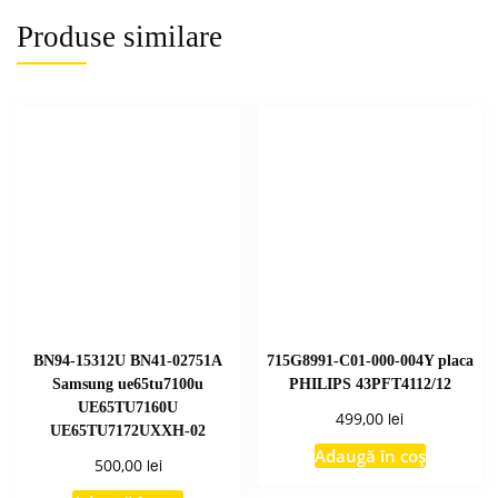
Produse similare
BN94-15312U BN41-02751A
715G8991-C01-000-004Y placa
Samsung ue65tu7100u
PHILIPS 43PFT4112/12
UE65TU7160U
lei
499,00
UE65TU7172UXXH-02
Adaugă în coș
lei
500,00