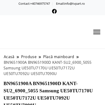
Contact:+40746975747
Email:info@tvpart.ro
Acasă
Produse
Placă mainboard
BN9651900A BN9651900D KANT-SU2_6900_5055
Samsung UE50TU7170U UE50TU7172U
UE50TU7092U UE50TU7090U
BN9651900A BN9651900D KANT-
SU2_6900_5055 Samsung UE50TU7170U
UE50TU7172U UE50TU7092U