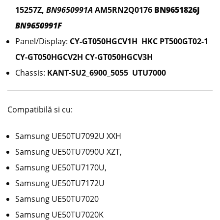
15257Z,
BN9650991A
AM5RN2Q0176
BN9651826J
BN9650991F
Panel/Display:
CY-GT050HGCV1H HKC PT500GT02-1
CY-GT050HGCV2H CY-GT050HGCV3H
Chassis:
KANT-SU2_6900_5055 UTU7000
Compatibilă si cu:
Samsung UE50TU7092U XXH
Samsung UE50TU7090U XZT,
Samsung UE50TU7170U,
Samsung UE50TU7172U
Samsung UE50TU7020
Samsung UE50TU7020K