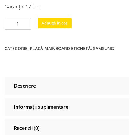
Garanție 12 luni
Cantitate
Adaugă în coș
BN9651900A
BN9651900D
KANT-
CATEGORIE:
PLACĂ MAINBOARD
ETICHETĂ:
SAMSUNG
SU2_6900_5055
Samsung
UE50TU7170U
UE50TU7172U
UE50TU7092U
Descriere
UE50TU7090U
Informații suplimentare
Recenzii (0)