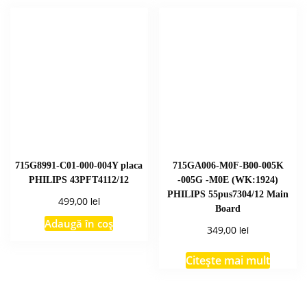
715G8991-C01-000-004Y placa
715GA006-M0F-B00-005K
PHILIPS 43PFT4112/12
-005G -M0E (WK:1924)
PHILIPS 55pus7304/12 Main
lei
499,00
Board
Adaugă în coș
lei
349,00
Citește mai mult