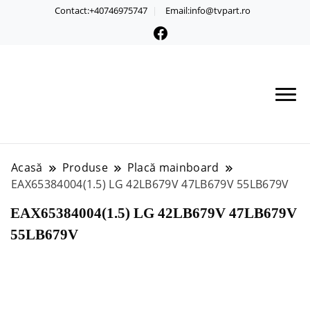
Contact:+40746975747
Email:info@tvpart.ro
Acasă
Produse
Placă mainboard
EAX65384004(1.5) LG 42LB679V 47LB679V 55LB679V
EAX65384004(1.5) LG 42LB679V 47LB679V
55LB679V