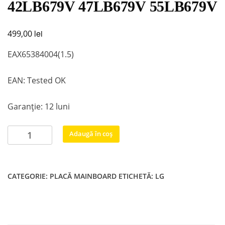
42LB679V 47LB679V 55LB679V
lei
499,00
EAX65384004(1.5)
EAN: Tested OK
Garanție: 12 luni
Cantitate
Adaugă în coș
EAX65384004(1.5)
LG
42LB679V
CATEGORIE:
PLACĂ MAINBOARD
ETICHETĂ:
LG
47LB679V
55LB679V