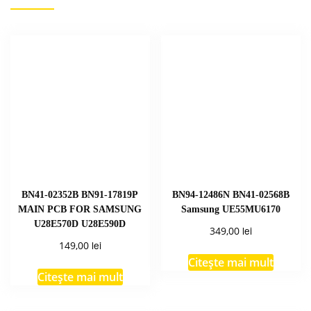
BN41-02352B BN91-17819P
BN94-12486N BN41-02568B
MAIN PCB FOR SAMSUNG
Samsung UE55MU6170
U28E570D U28E590D
lei
349,00
lei
149,00
Citește mai mult
Citește mai mult