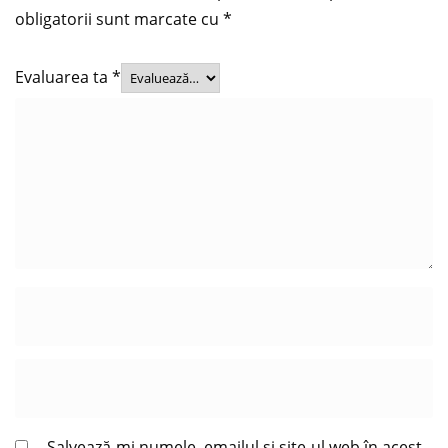
obligatorii sunt marcate cu
*
Evaluarea ta
*
Salvează-mi numele, emailul și site-ul web în acest