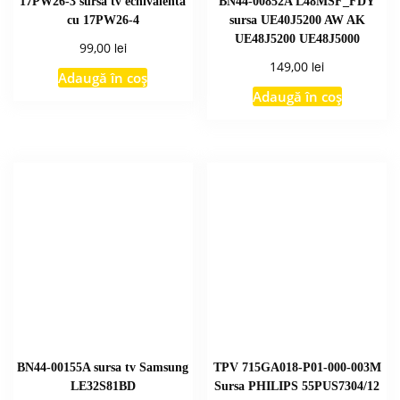
17PW26-3 sursa tv echivalenta
BN44-00852A L48MSF_FDY
cu 17PW26-4
sursa UE40J5200 AW AK
UE48J5200 UE48J5000
lei
99,00
lei
149,00
Adaugă în coș
Adaugă în coș
BN44-00155A sursa tv Samsung
TPV 715GA018-P01-000-003M
LE32S81BD
Sursa PHILIPS 55PUS7304/12