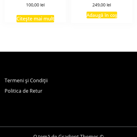
lei
lei
100,00
249,00
Adaugă în coș
Citește mai mult
Termeni și Condiții
Politica de Retur
O temă de Gradient Themes ©