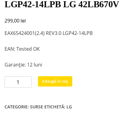
LGP42-14LPB LG 42LB670V
lei
299,00
EAX65424001(2.4) REV3.0 LGP42-14LPB
EAN: Tested OK
Garanție: 12 luni
Cantitate
Adaugă în coș
EAX65424001(2.4)
REV3.0
LGP42-
CATEGORIE:
SURSE
ETICHETĂ:
LG
14LPB
LG
42LB670V