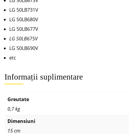
LG 50LB673V
LG 50LB731V
LG 50LB680V
LG 50LB677V
LG 50LB675V
LG 50LB690V
etc
Informații suplimentare
Greutate
0,7 kg
Dimensiuni
15 cm