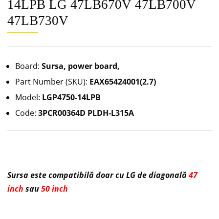
14LPB LG 47LB670V 47LB700V
47LB730V
Board:
Sursa, power board,
Part Number (SKU):
EAX65424001(2.7)
Model:
LGP4750-14LPB
Code:
3PCR00364D PLDH-L315A
Sursa este compatibilă doar cu LG de diagonală
47
inch
sau
50 inch