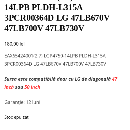
14LPB PLDH-L315A
3PCR00364D LG 47LB670V
47LB700V 47LB730V
lei
180,00
EAX65424001(2.7) LGP4750-14LPB PLDH-L315A
3PCR00364D LG 47LB670V 47LB700V 47LB730V
Sursa este compatibilă doar cu LG de diagonală
47
inch
sau
50 inch
Garanție: 12 luni
Stoc epuizat