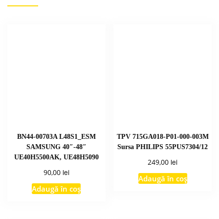
BN44-00703A L48S1_ESM
TPV 715GA018-P01-000-003M
SAMSUNG 40″-48″
Sursa PHILIPS 55PUS7304/12
UE40H5500AK, UE48H5090
lei
249,00
lei
90,00
Adaugă în coș
Adaugă în coș