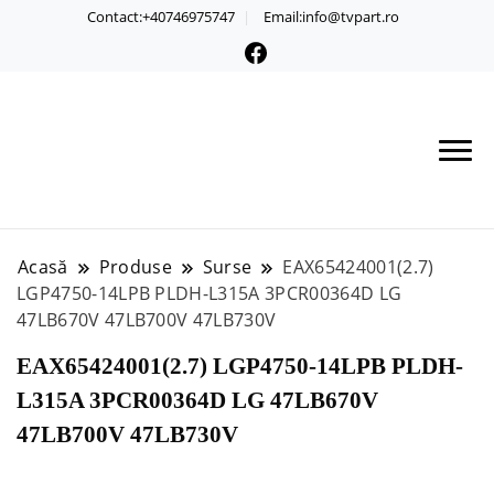
Contact:+40746975747
Email:info@tvpart.ro
Acasă
Produse
Surse
EAX65424001(2.7)
LGP4750-14LPB PLDH-L315A 3PCR00364D LG
47LB670V 47LB700V 47LB730V
EAX65424001(2.7) LGP4750-14LPB PLDH-
L315A 3PCR00364D LG 47LB670V
47LB700V 47LB730V