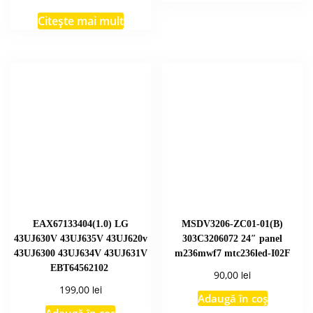
inițial
curent
a
este:
Citește mai mult
fost:
165,00 lei.
180,00 lei.
EAX67133404(1.0) LG
MSDV3206-ZC01-01(B)
43UJ630V 43UJ635V 43UJ620v
303C3206072 24″ panel
43UJ6300 43UJ634V 43UJ631V
m236mwf7 mtc236led-I02F
EBT64562102
lei
90,00
lei
199,00
Adaugă în coș
Adaugă în coș