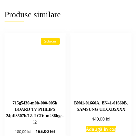
Produse similare
Reduceri!
715g5430-m0b-000-005k
BN41-01660A, BN41-01660B,
BOARD TV PHILIPS
SAMSUNG UEXXD5XXX
24pfl3507h/12. LCD: m236hge-
lei
449,00
l2
Adaugă în coș
Prețul
Prețul
165,00
lei
180,00
lei