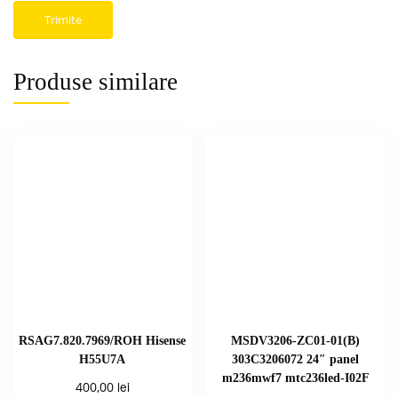
Produse similare
RSAG7.820.7969/ROH Hisense
MSDV3206-ZC01-01(B)
H55U7A
303C3206072 24″ panel
m236mwf7 mtc236led-I02F
lei
400,00