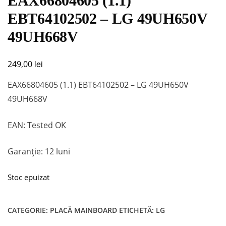
EAX66804605 (1.1)
EBT64102502 – LG 49UH650V
49UH668V
lei
249,00
EAX66804605 (1.1) EBT64102502 – LG 49UH650V
49UH668V
EAN: Tested OK
Garanție: 12 luni
Stoc epuizat
CATEGORIE:
PLACĂ MAINBOARD
ETICHETĂ:
LG