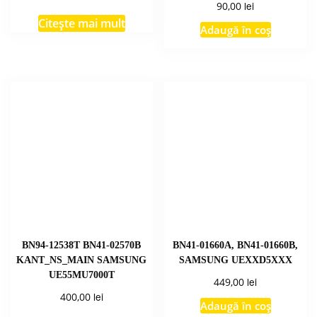
lei
90,00
Citește mai mult
Adaugă în coș
BN94-12538T BN41-02570B
BN41-01660A, BN41-01660B,
KANT_NS_MAIN SAMSUNG
SAMSUNG UEXXD5XXX
UE55MU7000T
lei
449,00
lei
400,00
Adaugă în coș