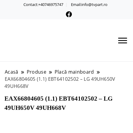
Contact:+40746975747
Email:info@tvpart.ro
Acasă
Produse
Placă mainboard
EAX66804605 (1.1) EBT64102502 – LG 49UH650V
49UH668V
EAX66804605 (1.1) EBT64102502 – LG
49UH650V 49UH668V