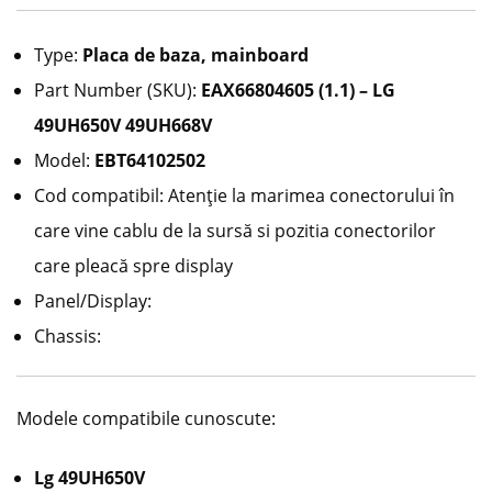
Type:
Placa de baza, mainboard
Part Number (SKU):
EAX66804605 (1.1) – LG
49UH650V 49UH668V
Model:
EBT64102502
Cod compatibil: Atenție la marimea conectorului în
care vine cablu de la sursă si pozitia conectorilor
care pleacă spre display
Panel/Display:
Chassis:
Modele compatibile cunoscute:
Lg 49UH650V