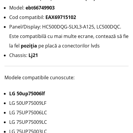
Model:
ebt66749903
Cod compatibil:
EAX69715102
Panel/Display: HC500DQG-SLXL3-A125, LC500DQC.
Este compatibilă cu mai multe ecrane, contează să fie
la fel
poziția
pe placă a conectorilor lvds
Chassis:
Lj21
Modele compatibile cunoscute:
LG 50up75006lf
LG 50UP75009LF
LG 75UP75006LC
LG 75UP75009LC
LG 75UP75003LC