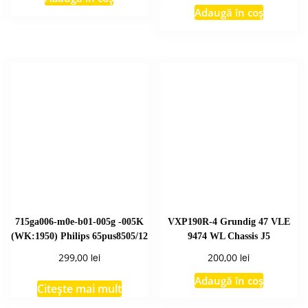
Adaugă în coș
715ga006-m0e-b01-005g -005K
VXP190R-4 Grundig 47 VLE
(WK:1950) Philips 65pus8505/12
9474 WL Chassis J5
lei
lei
299,00
200,00
Adaugă în coș
Citește mai mult