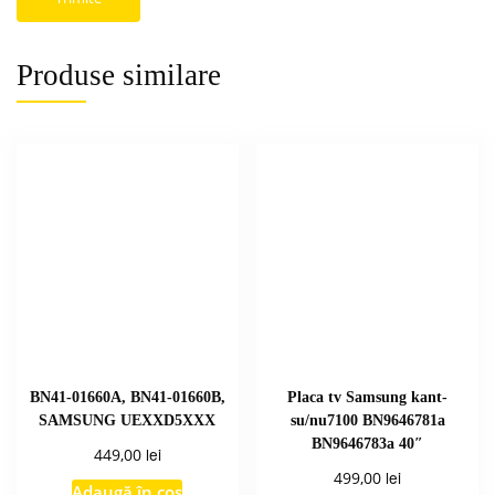
Produse similare
BN41-01660A, BN41-01660B,
Placa tv Samsung kant-
SAMSUNG UEXXD5XXX
su/nu7100 BN9646781a
BN9646783a 40″
lei
449,00
lei
499,00
Adaugă în coș