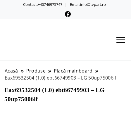
Contact:+40746975747
Email:info@tvpart.ro
Acasă
Produse
Placă mainboard
Eax69532504 (1.0) ebt66749903 – LG 50up75006lf
Eax69532504 (1.0) ebt66749903 – LG
50up75006lf