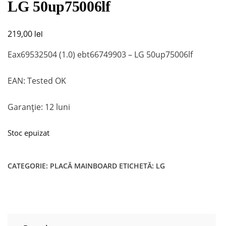
LG 50up75006lf
lei
219,00
Eax69532504 (1.0) ebt66749903 – LG 50up75006lf
EAN: Tested OK
Garanție: 12 luni
Stoc epuizat
CATEGORIE:
PLACĂ MAINBOARD
ETICHETĂ:
LG