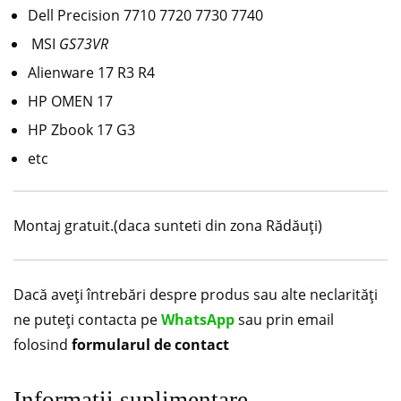
Dell Precision 7710 7720 7730 7740
MSI
GS73VR
Alienware 17 R3 R4
HP OMEN 17
HP Zbook 17 G3
etc
Montaj gratuit.(daca sunteti din zona Rădăuți)
Dacă aveți întrebări despre produs sau alte neclarități
ne puteți contacta pe
WhatsApp
sau prin email
folosind
formularul de contact
Informații suplimentare