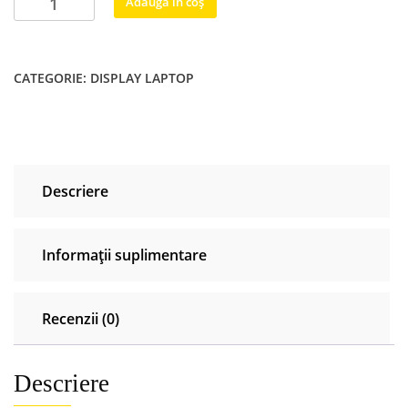
Adaugă în coș
Display
laptop
LQ173D1JW31
CATEGORIE:
DISPLAY LAPTOP
17.3
UHD
3840×2160
4k
40
Descriere
pini
Informații suplimentare
Recenzii (0)
Descriere