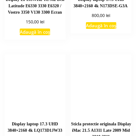
Latitude E6330 3330 E6320 /
3840×2160 4k N173DSE-G3A
Vostro 3350 V130 3300 Ecran
lei
800,00
lei
150,00
Adaugă în coș
Adaugă în coș
Display laptop 17.3 UHD
Sticla protectie originala Display
3840×2160 4k LQ173D1JW33
iMac 21.5 A1311 Late 2009 Mid