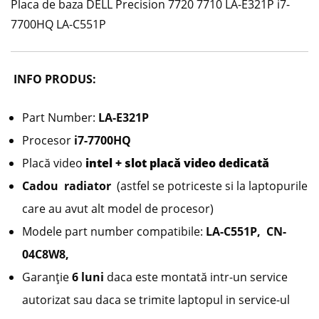
Placa de baza DELL Precision 7720 7710 LA-E321P i7-
7700HQ LA-C551P
INFO PRODUS:
Part Number:
LA-E321P
Procesor
i7-7700HQ
Placă video
intel + slot placă video dedicată
Cadou radiator
(astfel se potriceste si la laptopurile
care au avut alt model de procesor)
Modele part number compatibile:
LA-C551P, CN-
04C8W8,
Garanție
6 luni
daca este montată intr-un service
autorizat sau daca se trimite laptopul in service-ul