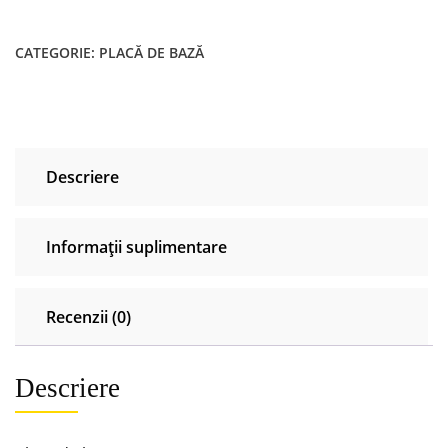
de
baza
CATEGORIE:
PLACĂ DE BAZĂ
DELL
Precision
7720
7710
LA-
Descriere
E321P
i7-
7700HQ
Informații suplimentare
LA-
C551P
Recenzii (0)
Descriere