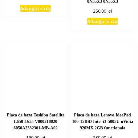
0N35X3 0N35X3
Adaugă în coș
lei
250,00
Adaugă în coș
Placa de baza Toshiba Satellite
Placa de baza Lenovo IdeaPad
L650 L655 V000218020
100-15IBD Intel i3-5005U nVidia
6050A2332301-MB-A02
920MX 2GB functionala
lei
lei
190,00
280,00