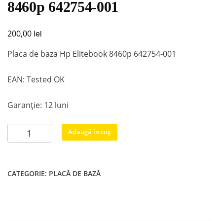
8460p 642754-001
lei
200,00
Placa de baza Hp Elitebook 8460p 642754-001
EAN: Tested OK
Garanție: 12 luni
Cantitate
Adaugă în coș
Placa
de
baza
CATEGORIE:
PLACĂ DE BAZĂ
Hp
Elitebook
8460p
642754-