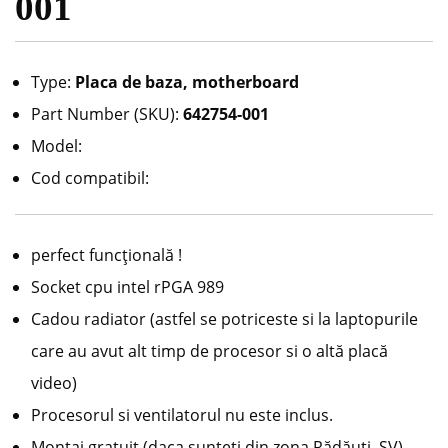
001
Type:
Placa de baza, motherboard
Part Number (SKU):
642754-001
Model:
Cod compatibil:
perfect funcțională !
Socket cpu intel rPGA 989
Cadou radiator (astfel se potriceste si la laptopurile
care au avut alt timp de procesor si o altă placă
video)
Procesorul si ventilatorul nu este inclus.
Montaj gratuit.(daca sunteti din zona Rădăuți, SV)