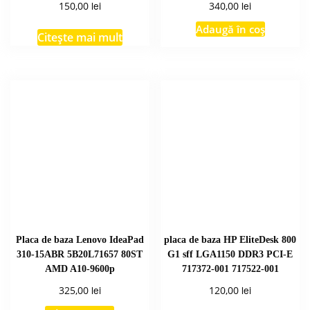
lei
lei
150,00
340,00
Adaugă în coș
Citește mai mult
Placa de baza Lenovo IdeaPad
placa de baza HP EliteDesk 800
310-15ABR 5B20L71657 80ST
G1 sff LGA1150 DDR3 PCI-E
AMD A10-9600p
717372-001 717522-001
lei
lei
325,00
120,00