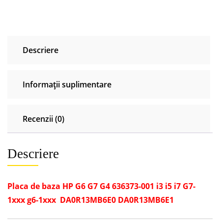
G6
G7
G4
636373-
Descriere
001
G7-
1xxx
Informații suplimentare
g6-
1xxx
Recenzii (0)
Descriere
Placa de baza HP G6 G7 G4 636373-001 i3 i5 i7 G7-
1xxx g6-1xxx DA0R13MB6E0 DA0R13MB6E1