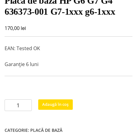
Placa de baza HP G6 G7 G4
636373-001 G7-1xxx g6-1xxx
lei
170,00
EAN: Tested OK
Garanție 6 luni
Cantitate
Adaugă în coș
Placa
de
baza
CATEGORIE:
PLACĂ DE BAZĂ
HP