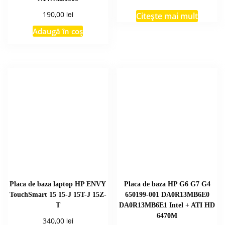
lei
190,00
Citește mai mult
Adaugă în coș
Placa de baza laptop HP ENVY
Placa de baza HP G6 G7 G4
TouchSmart 15 15-J 15T-J 15Z-
650199-001 DA0R13MB6E0
T
DA0R13MB6E1 Intel + ATI HD
6470M
lei
340,00