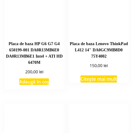
Placa de baza HP G6 G7 G4
Placa de baza Lenovo ThinkPad
650199-001 DA0R13MB6E0
L412 14″ DA0GC9MB8D0
DA0R13MB6E1 Intel + ATI HD
75Y4002
6470M
lei
150,00
lei
200,00
Citește mai mult
Adaugă în coș