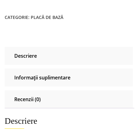
de
baza
CATEGORIE:
PLACĂ DE BAZĂ
HP
ProBook
4540s
4740s
4440s
Descriere
4441s
683495-
601
Informații suplimentare
Recenzii (0)
Descriere