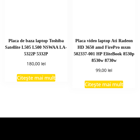
Placa de baza laptop Toshiba
Placa video laptop Ati Radeon
Satellite L505 L500 NSWAA LA-
HD 3650 amd FirePro mxm
5322P 5332P
502337-001 HP EliteBook 8530p
8530w 8730w
lei
180,00
lei
99,00
Citește mai mult
Citește mai mult