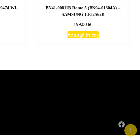
 9474 WL
BN41-00811B Rome 5 (BN94-01304A) –
SAMSUNG LE32S62B
lei
199,00
Adaugă în coș