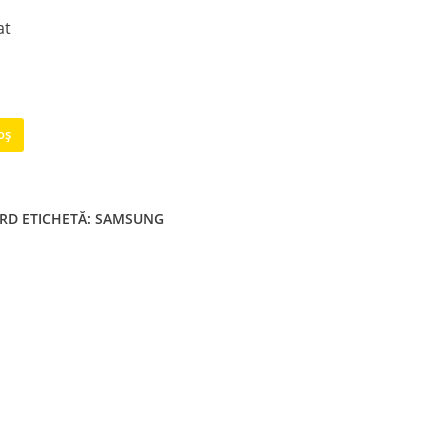
at
oș
ARD
ETICHETĂ:
SAMSUNG