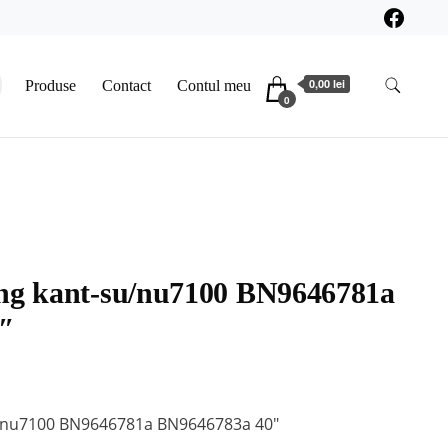
0,00 lei
Produse
Contact
Contul meu
0
ng kant-su/nu7100 BN9646781a
″
u/nu7100 BN9646781a BN9646783a 40″