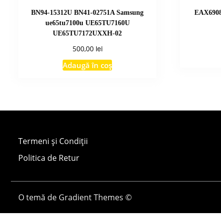
BN94-15312U BN41-02751A Samsung
EAX6908
ue65tu7100u UE65TU7160U
UE65TU7172UXXH-02
lei
500,00
Adaugă în coș
Termeni și Condiții
Politica de Retur
O temă de Gradient Themes ©