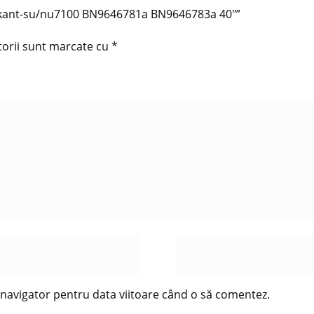
ng kant-su/nu7100 BN9646781a BN9646783a 40″”
torii sunt marcate cu
*
t navigator pentru data viitoare când o să comentez.