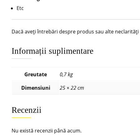
Etc
Dacă aveți întrebări despre produs sau alte neclarităț
Informații suplimentare
Greutate
0,7 kg
Dimensiuni
25 × 22 cm
Recenzii
Nu există recenzii până acum.