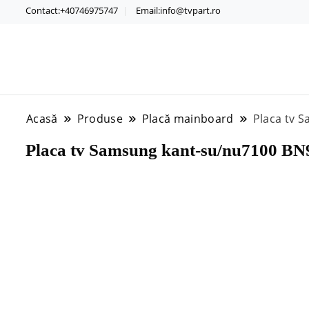
Contact:+40746975747
Email:info@tvpart.ro
Acasă
Produse
Placă mainboard
Placa tv 
Placa tv Samsung kant-su/nu7100 B