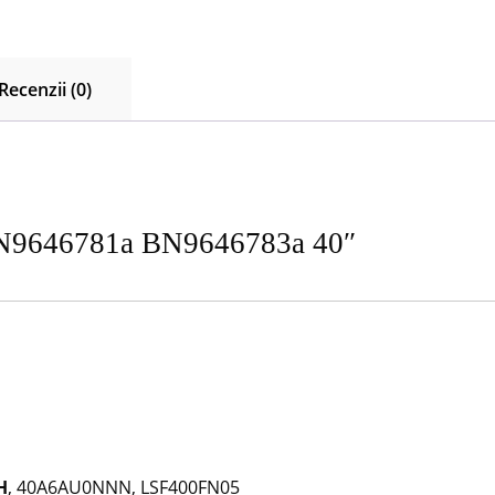
Recenzii (0)
 BN9646781a BN9646783a 40″
H
, 40A6AU0NNN, LSF400F
N05