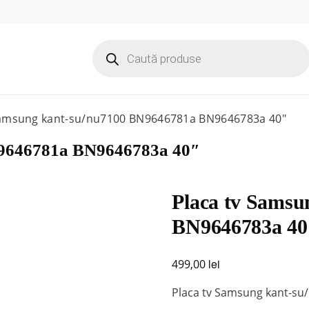
Products
search
Samsung kant-su/nu7100 BN9646781a BN9646783a 40″
N9646781a BN9646783a 40″
Placa tv Samsu
BN9646783a 40
lei
499,00
Placa tv Samsung kant-s