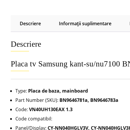
Descriere
Informații suplimentare
Descriere
Placa tv Samsung kant-su/nu7100
Type:
Placa de baza, mainboard
Part Number (SKU):
BN9646781a, BN9646783a
Code:
VN40UH130EAX 1.3
Code compatibil:
Panel/Display:
CY-NN040HGLV3V, CY-NN040HGLV3