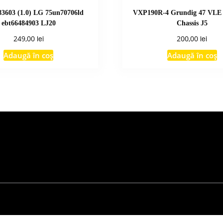
3603 (1.0) LG 75un70706ld
VXP190R-4 Grundig 47 VLE
ebt66484903 LJ20
Chassis J5
lei
lei
249,00
200,00
Adaugă în coș
Adaugă în coș