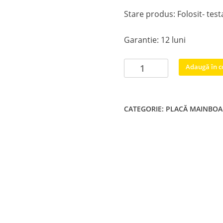
Stare produs: Folosit- test
Garantie: 12 luni
Cantitate
Adaugă în c
Placa
tv
Samsung
CATEGORIE:
PLACĂ MAINBO
kant-
su/nu7100
BN9646781a
BN9646783a
40"