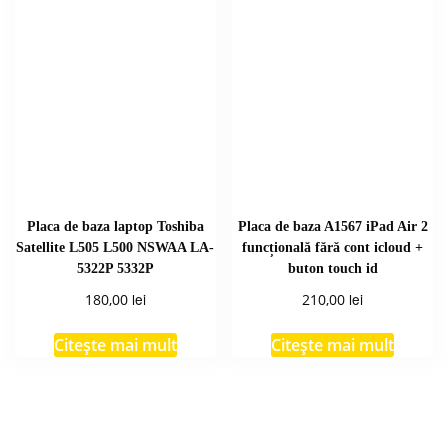
Placa de baza laptop Toshiba
Placa de baza A1567 iPad Air 2
Satellite L505 L500 NSWAA LA-
funcțională fără cont icloud +
5322P 5332P
buton touch id
lei
lei
180,00
210,00
Citește mai mult
Citește mai mult