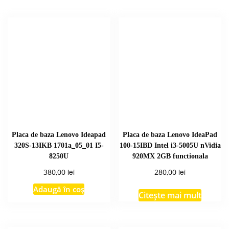
Placa de baza Lenovo Ideapad
Placa de baza Lenovo IdeaPad
320S-13IKB 1701a_05_01 I5-
100-15IBD Intel i3-5005U nVidia
8250U
920MX 2GB functionala
lei
lei
380,00
280,00
Adaugă în coș
Citește mai mult