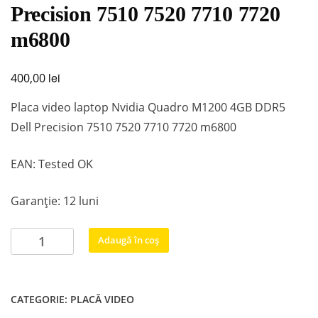
Precision 7510 7520 7710 7720
m6800
lei
400,00
Placa video laptop Nvidia Quadro M1200 4GB DDR5
Dell Precision 7510 7520 7710 7720 m6800
EAN: Tested OK
Garanție: 12 luni
Cantitate
Adaugă în coș
Placa
video
laptop
CATEGORIE:
PLACĂ VIDEO
Nvidia