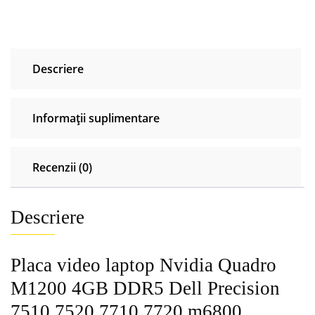
Quadro
M1200
4GB
DDR5
Descriere
Dell
Precision
7510
Informații suplimentare
7520
7710
7720
Recenzii (0)
m6800
Descriere
Placa video laptop Nvidia Quadro
M1200 4GB DDR5 Dell Precision
7510 7520 7710 7720 m6800