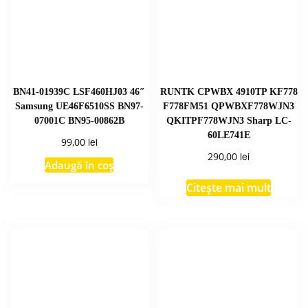
BN41-01939C LSF460HJ03 46″
RUNTK CPWBX 4910TP KF778
Samsung UE46F6510SS BN97-
F778FM51 QPWBXF778WJN3
07001C BN95-00862B
QKITPF778WJN3 Sharp LC-
60LE741E
lei
99,00
lei
290,00
Adaugă în coș
Citește mai mult