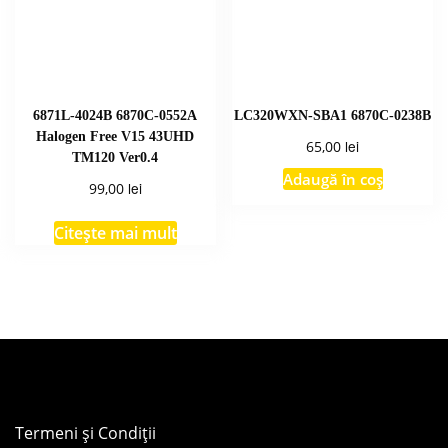
6871L-4024B 6870C-0552A
LC320WXN-SBA1 6870C-0238B
Halogen Free V15 43UHD
lei
65,00
TM120 Ver0.4
Adaugă în coș
lei
99,00
Citește mai mult
Termeni și Condiții