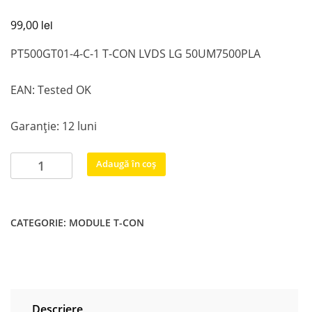
lei
99,00
PT500GT01-4-C-1 T-CON LVDS LG 50UM7500PLA
EAN: Tested OK
Garanție: 12 luni
Cantitate
Adaugă în coș
PT500GT01-
4-
C-
CATEGORIE:
MODULE T-CON
1
TCON
LG
50UM7500PLA
Descriere