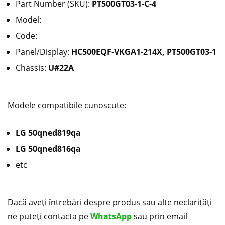
Part Number (SKU):
PT500GT03-1-C-4
Model:
Code:
Panel/Display:
HC500EQF-VKGA1-214X, PT500GT03-1
Chassis:
U#22A
Modele compatibile cunoscute:
LG 50qned819qa
LG 50qned816qa
etc
Dacă aveți întrebări despre produs sau alte neclarități
ne puteți contacta pe
WhatsApp
sau prin email