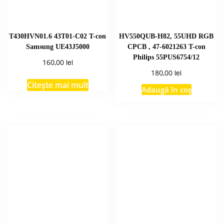
T430HVN01.6 43T01-C02 T-con
HV550QUB-H82, 55UHD RGB
Samsung UE43J5000
CPCB , 47-6021263 T-con
Philips 55PUS6754/12
lei
160,00
lei
180,00
Citește mai mult
Adaugă în coș