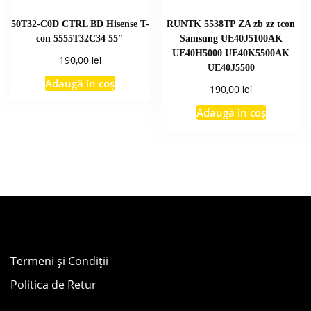
50T32-C0D CTRL BD Hisense T-
RUNTK 5538TP ZA zb zz tcon
con 5555T32C34 55″
Samsung UE40J5100AK
UE40H5000 UE40K5500AK
lei
190,00
UE40J5500
Adaugă în coș
lei
190,00
Adaugă în coș
Termeni și Condiții
Politica de Retur