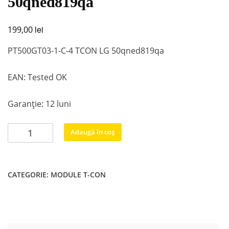
50qned819qa
lei
199,00
PT500GT03-1-C-4 TCON LG 50qned819qa
EAN: Tested OK
Garanție: 12 luni
Cantitate
Adaugă în coș
PT500GT03-
1-
C-
CATEGORIE:
MODULE T-CON
4
TCON
LG
50qned819qa