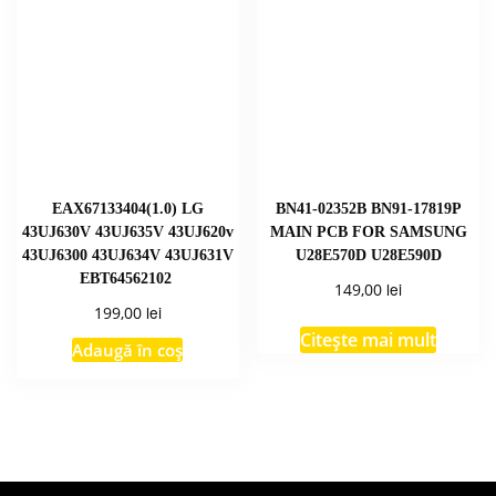
EAX67133404(1.0) LG
BN41-02352B BN91-17819P
43UJ630V 43UJ635V 43UJ620v
MAIN PCB FOR SAMSUNG
43UJ6300 43UJ634V 43UJ631V
U28E570D U28E590D
EBT64562102
lei
149,00
lei
199,00
Citește mai mult
Adaugă în coș