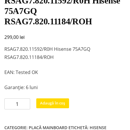
RSAG7.820.11592/R0H Hisense
75A7GQ
RSAG7.820.11184/ROH
lei
299,00
RSAG7.820.11592/R0H Hisense 75A7GQ
RSAG7.820.11184/ROH
EAN: Tested OK
Garanție: 6 luni
Cantitate
Adaugă în coș
RSAG7.820.11592/R0H
Hisense
75A7GQ
CATEGORIE:
PLACĂ MAINBOARD
ETICHETĂ:
HISENSE
RSAG7.820.11184/ROH