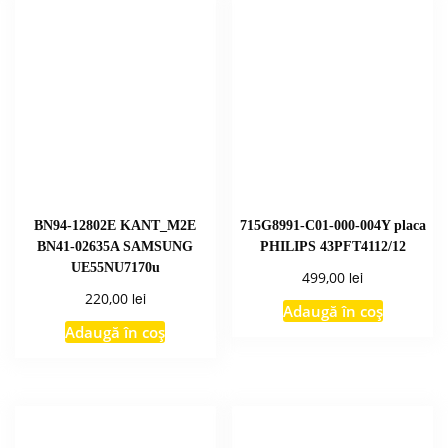
BN94-12802E KANT_M2E
715G8991-C01-000-004Y placa
BN41-02635A SAMSUNG
PHILIPS 43PFT4112/12
UE55NU7170u
lei
499,00
lei
220,00
Adaugă în coș
Adaugă în coș