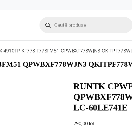
Products
search
 4910TP KF778 F778FM51 QPWBXF778WJN3 QKITPF778WJN
8FM51 QPWBXF778WJN3 QKITPF778W
RUNTK CPWBX
QPWBXF778WJ
LC-60LE741E
lei
290,00