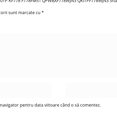
 4910TP KF778 F778FM51 QPWBXF778WJN3 QKITPF778WJN3 Sha
torii sunt marcate cu
*
t navigator pentru data viitoare când o să comentez.