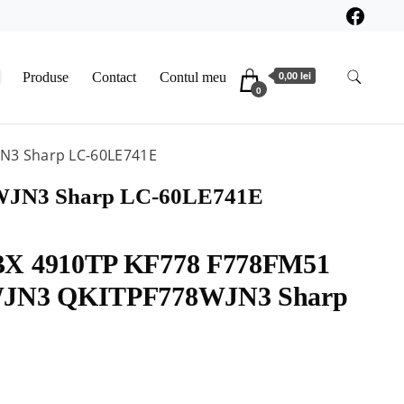
0,00 lei
Produse
Contact
Contul meu
0
3 Sharp LC-60LE741E
JN3 Sharp LC-60LE741E
 4910TP KF778 F778FM51
N3 QKITPF778WJN3 Sharp