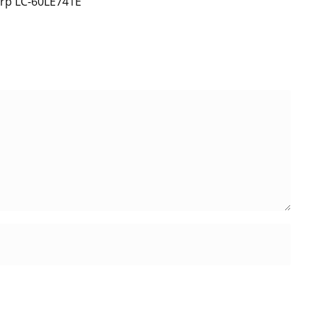
rp LC-60LE741E”