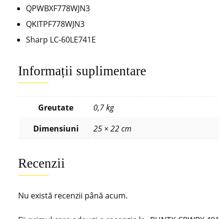
QPWBXF778WJN3
QKITPF778WJN3
Sharp LC-60LE741E
Informații suplimentare
Greutate
0,7 kg
Dimensiuni
25 × 22 cm
Recenzii
Nu există recenzii până acum.