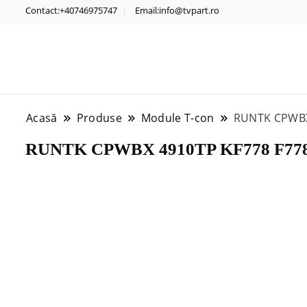
Contact:+40746975747
Email:info@tvpart.ro
Acasă
Produse
Module T-con
RUNTK CPWBX
RUNTK CPWBX 4910TP KF778 F77