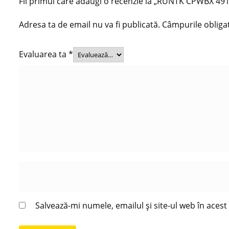
Fii primul care adaugi o recenzie la „RUNTK CPWBX
Adresa ta de email nu va fi publicată.
Câmpurile obliga
Evaluarea ta
*
Salvează-mi numele, emailul și site-ul web în aces