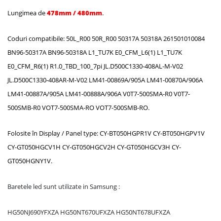
Lungimea de
478mm / 480mm
.
Coduri compatibile: 50L_R00 50R_R00 50317A 50318A 261501010084
BN96-50317A BN96-50318A L1_TU7K E0_CFM_L6(1) L1_TU7K
E0_CFM_R6(1) R1.0_TBD_100_7pi JL.D500C1330-408AL-M-V02
JL.D500C1330-408AR-M-V02 LM41-00869A/905A LM41-00870A/906A
LM41-00887A/905A LM41-00888A/906A V0T7-500SMA-R0 V0T7-
500SMB-R0 VOT7-500SMA-RO VOT7-500SMB-RO.
Folosite în Display / Panel type: CY-BT050HGPR1V CY-BT050HGPV1V
CY-GT050HGCV1H CY-GT050HGCV2H CY-GT050HGCV3H CY-
GT050HGNY1V.
Baretele led sunt utilizate in Samsung :
HG50NJ690YFXZA HG50NT670UFXZA HG50NT678UFXZA