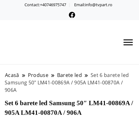
Contact:+40746975747
Email:info@tvpart.ro
Acasă
Produse
Barete led
Set 6 barete led
Samsung 50″ LM41-00869A / 905A LM41-00870A /
906A
Set 6 barete led Samsung 50″ LM41-00869A /
905A LM41-00870A / 906A