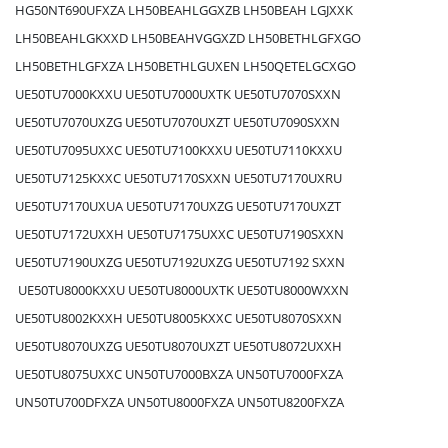
HG50NT690UFXZA LH50BEAHLGGXZB LH50BEAH LGJXXK
LH50BEAHLGKXXD LH50BEAHVGGXZD LH50BETHLGFXGO
LH50BETHLGFXZA LH50BETHLGUXEN LH50QETELGCXGO
UE50TU7000KXXU UE50TU7000UXTK UE50TU7070SXXN
UE50TU7070UXZG UE50TU7070UXZT UE50TU7090SXXN
UE50TU7095UXXC UE50TU7100KXXU UE50TU7110KXXU
UE50TU7125KXXC UE50TU7170SXXN UE50TU7170UXRU
UE50TU7170UXUA UE50TU7170UXZG UE50TU7170UXZT
UE50TU7172UXXH UE50TU7175UXXC UE50TU7190SXXN
UE50TU7190UXZG UE50TU7192UXZG UE50TU7192 SXXN
UE50TU8000KXXU UE50TU8000UXTK UE50TU8000WXXN
UE50TU8002KXXH UE50TU8005KXXC UE50TU8070SXXN
UE50TU8070UXZG UE50TU8070UXZT UE50TU8072UXXH
UE50TU8075UXXC UN50TU7000BXZA UN50TU7000FXZA
UN50TU700DFXZA UN50TU8000FXZA UN50TU8200FXZA