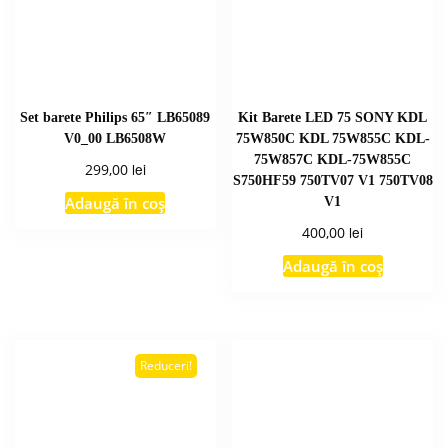
Set barete Philips 65″ LB65089
Kit Barete LED 75 SONY KDL
V0_00 LB6508W
75W850C KDL 75W855C KDL-
75W857C KDL-75W855C
lei
299,00
S750HF59 750TV07 V1 750TV08
Adaugă în coș
V1
lei
400,00
Adaugă în coș
Reduceri!