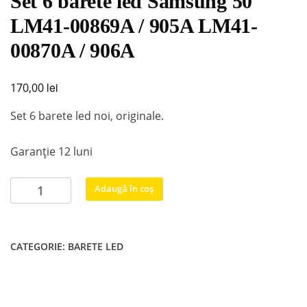
Set 6 barete led Samsung 50″
LM41-00869A / 905A LM41-
00870A / 906A
lei
170,00
Set 6 barete led noi, originale.
Garanție 12 luni
Cantitate
Adaugă în coș
Set
6
barete
CATEGORIE:
BARETE LED
led
Samsung
50"
LM41-