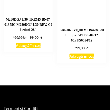
M280DGJ-L30-TREM5 BN07-
01375C M280DGJ-L30 REV. C2
Leduri 28″
LB65065 V0_00 V1 Barete led
Philips 65PUS6504/12
Prețul
Prețul
99,00
lei
120,00
lei
65PUS6554/12
inițial
curent
Adaugă în coș
a
este:
lei
299,00
fost:
99,00 lei.
Adaugă în coș
120,00 lei.
Termeni și Condiții