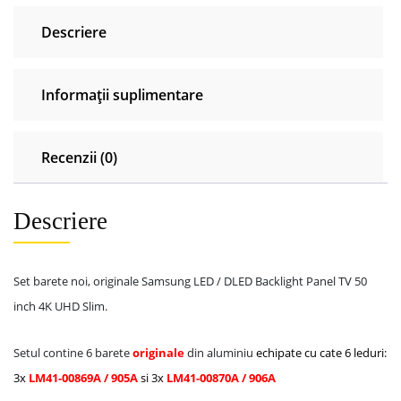
00869A
Descriere
/
905A
LM41-
Informații suplimentare
00870A
/
906A
Recenzii (0)
Descriere
Set barete noi, originale Samsung LED / DLED Backlight Panel TV 50
inch 4K UHD Slim.
Setul contine 6 barete
originale
din aluminiu
echipate cu cate 6 leduri:
3x
LM41-00869A / 905A
si 3x
LM41-00870A / 906A