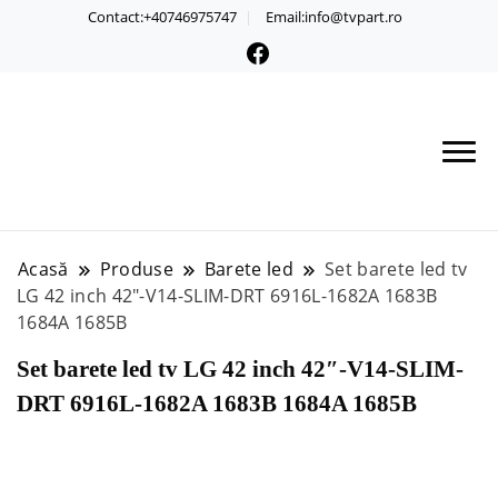
Contact:+40746975747
Email:info@tvpart.ro
Acasă
Produse
Barete led
Set barete led tv
LG 42 inch 42″-V14-SLIM-DRT 6916L-1682A 1683B
1684A 1685B
Set barete led tv LG 42 inch 42″-V14-SLIM-
DRT 6916L-1682A 1683B 1684A 1685B