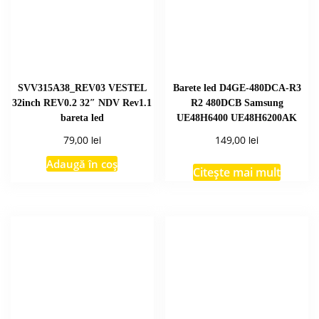
SVV315A38_REV03 VESTEL
Barete led D4GE-480DCA-R3
32inch REV0.2 32″ NDV Rev1.1
R2 480DCB Samsung
bareta led
UE48H6400 UE48H6200AK
lei
lei
79,00
149,00
Adaugă în coș
Citește mai mult