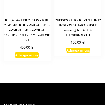
Kit Barete LED 75 SONY KDL
2013SVS39F R5 REV1.9 130212
75W850C KDL 75W855C KDL-
D2GE-390SCA-R3 390SCB
75W857C KDL-75W855C
samsung barete CY-
S750HF59 750TV07 V1 750TV08
HF390BGMV1H
V1
lei
100,00
lei
400,00
Adaugă în coș
Adaugă în coș