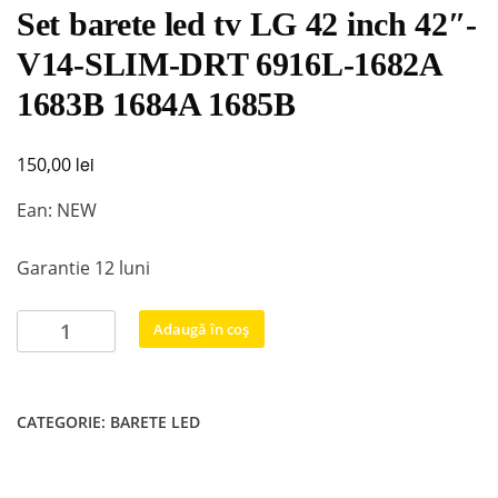
Set barete led tv LG 42 inch 42″-
V14-SLIM-DRT 6916L-1682A
1683B 1684A 1685B
lei
150,00
Ean: NEW
Garantie 12 luni
Cantitate
Adaugă în coș
Set
barete
led
CATEGORIE:
BARETE LED
tv
LG
42