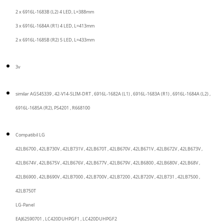
2 x 6916L-1683B (L2) 4 LED, L=388mm
3 x 6916L-1684A (R1) 4 LED, L=413mm
2 x 6916L-1685B (R2) 5 LED, L=433mm
3v
similar AGS45339 , 42-V14-SLIM-DRT , 6916L-1682A (L1) , 6916L-1683A (R1) , 6916L-1684A (L2) ,
6916L-1685A (R2), PS4201 , R668100
Compatibil LG
42LB6700 , 42LB730V , 42LB731V , 42LB670T , 42LB670V , 42LB671V , 42LB672V , 42LB673V ,
42LB674V , 42LB675V , 42LB676V , 42LB677V , 42LB679V , 42LB6800 , 42LB680V , 42LB68V ,
42LB6900 , 42LB690V , 42LB7000 , 42LB700V , 42LB7200 , 42LB720V , 42LB731 , 42LB7500 ,
42LB750T
LG-Panel
EAJ62590701 , LC420DUHPGF1 , LC420DUHPGF2