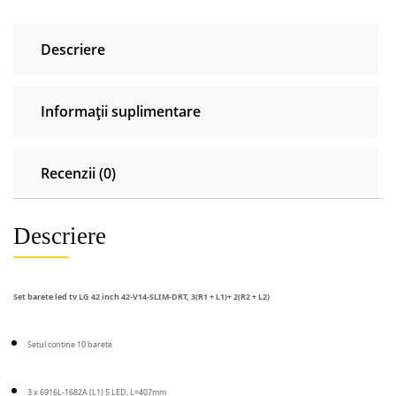
inch
42"-
Descriere
V14-
SLIM-
DRT
Informații suplimentare
6916L-
1682A
1683B
Recenzii (0)
1684A
1685B
Descriere
Set barete led tv LG 42 inch 42-V14-SLIM-DRT, 3(R1 + L1)+ 2(R2 + L2)
Setul contine 10 barete
3 x 6916L-1682A (L1) 5 LED, L=407mm