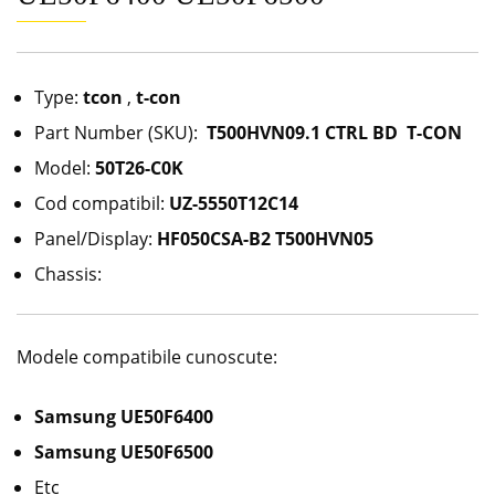
Type:
tcon
,
t-con
Part Number (SKU):
T500HVN09.1 CTRL BD T-CON
Model:
50T26-C0K
Cod compatibil:
UZ-5550T12C14
Panel/Display:
HF050CSA-B2 T500HVN05
Chassis:
Modele compatibile cunoscute:
Samsung UE50F6400
Samsung UE50F6500
Etc