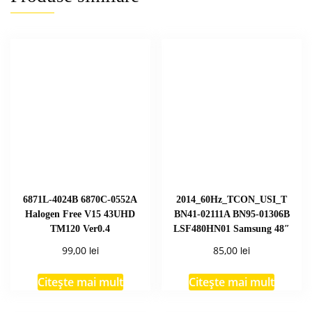
6871L-4024B 6870C-0552A
2014_60Hz_TCON_USI_T
Halogen Free V15 43UHD
BN41-02111A BN95-01306B
TM120 Ver0.4
LSF480HN01 Samsung 48″
lei
lei
99,00
85,00
Citește mai mult
Citește mai mult