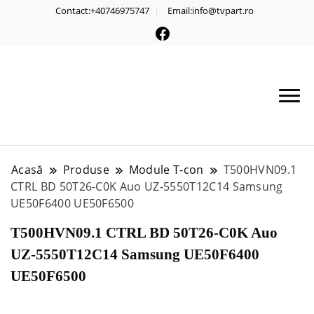
Contact:+40746975747
Email:info@tvpart.ro
Acasă
Produse
Module T-con
T500HVN09.1
CTRL BD 50T26-C0K Auo UZ-5550T12C14 Samsung
UE50F6400 UE50F6500
T500HVN09.1 CTRL BD 50T26-C0K Auo
UZ-5550T12C14 Samsung UE50F6400
UE50F6500