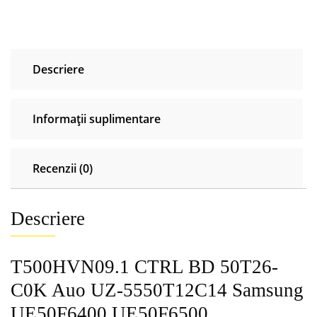
C0K
Auo
UZ-
5550T12C14 Samsung
Descriere
UE50F6400
UE50F6500
Informații suplimentare
Recenzii (0)
Descriere
T500HVN09.1 CTRL BD 50T26-
C0K Auo UZ-5550T12C14 Samsung
UE50F6400 UE50F6500