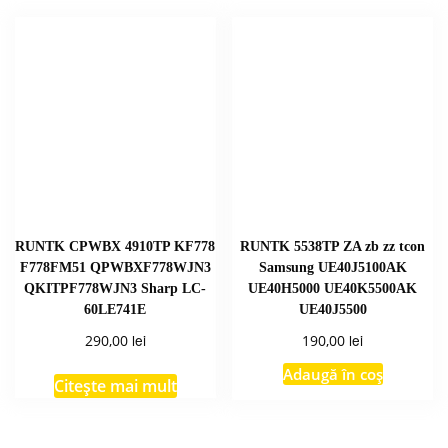
RUNTK CPWBX 4910TP KF778
RUNTK 5538TP ZA zb zz tcon
F778FM51 QPWBXF778WJN3
Samsung UE40J5100AK
QKITPF778WJN3 Sharp LC-
UE40H5000 UE40K5500AK
60LE741E
UE40J5500
lei
lei
290,00
190,00
Adaugă în coș
Citește mai mult