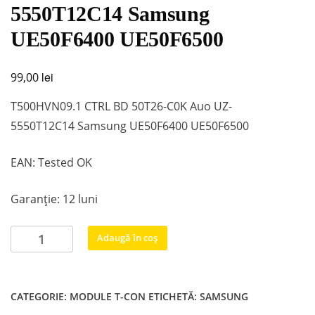
5550T12C14 Samsung
UE50F6400 UE50F6500
lei
99,00
T500HVN09.1 CTRL BD 50T26-C0K Auo UZ-
5550T12C14 Samsung UE50F6400 UE50F6500
EAN: Tested OK
Garanție: 12 luni
Cantitate
Adaugă în coș
T500HVN09.1
CTRL
BD
CATEGORIE:
MODULE T-CON
ETICHETĂ:
SAMSUNG
50T26-