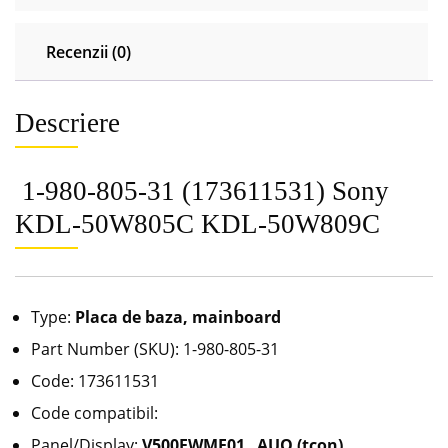
Recenzii (0)
Descriere
1-980-805-31 (173611531) Sony
KDL-50W805C KDL-50W809C
Type:
Placa de baza, mainboard
Part Number (SKU): 1-980-805-31
Code: 173611531
Code compatibil:
Panel/Display:
V500FWME01 AUO (tcon)