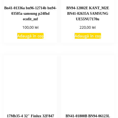
Bn41-01336a bn96-12714b bn94-
BN94-12802E KANT_M2E
03505a samsung p24fhd
BN41-02635A SAMSUNG
ecofit_mf
UE55NU7170u
lei
lei
100,00
220,00
Adaugă în coș
Adaugă în coș
17Mb35-4 32″ Finlux 32F847
BN41-01800B BN94-06123L