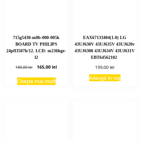
715g5430-m0b-000-005k
EAX67133404(1.0) LG
BOARD TV PHILIPS
43UJ630V 43UJ635V 43UJ620v
24pfl3507h/12. LCD: m236hge-
43UJ6300 43UJ634V 43UJ631V
l2
EBT64562102
Prețul
Prețul
165,00
lei
lei
199,00
180,00
lei
inițial
curent
Adaugă în coș
a
este:
Citește mai mult
fost:
165,00 lei.
180,00 lei.