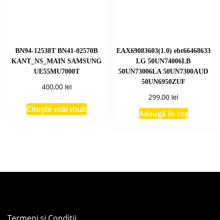
BN94-12538T BN41-02570B
EAX69083603(1.0) ebt66468633
KANT_NS_MAIN SAMSUNG
LG 50UN74006LB
UE55MU7000T
50UN73006LA 50UN7300AUD
50UN6950ZUF
lei
400,00
lei
299,00
Citește mai mult
Adaugă în coș
Termeni și Condiții