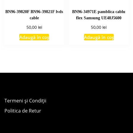
BN96-39820F BN96-39821F lvds
BN96-34971E pamblica cablu
cable
flex Samsung UE48J5600
lei
lei
50,00
50,00
Adaugă în coș
Adaugă în coș
Termeni și Condiții
Politica de Retur