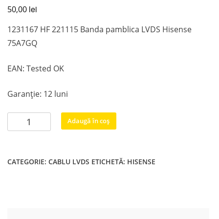
lei
50,00
1231167 HF 221115 Banda pamblica LVDS Hisense
75A7GQ
EAN: Tested OK
Garanție: 12 luni
Cantitate
Adaugă în coș
1231167
HF
221115
CATEGORIE:
CABLU LVDS
ETICHETĂ:
HISENSE
Banda
pamblica
LVDS
Hisense
75A7GQ