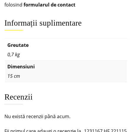
folosind
formularul de contact
Informații suplimentare
Greutate
0,7 kg
Dimensiuni
15 cm
Recenzii
Nu există recenzii până acum.
Fii primul care adaugi o recenzie la „1231167 HF 221115