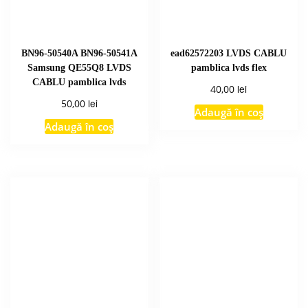
BN96-50540A BN96-50541A
ead62572203 LVDS CABLU
Samsung QE55Q8 LVDS
pamblica lvds flex
CABLU pamblica lvds
lei
40,00
lei
50,00
Adaugă în coș
Adaugă în coș