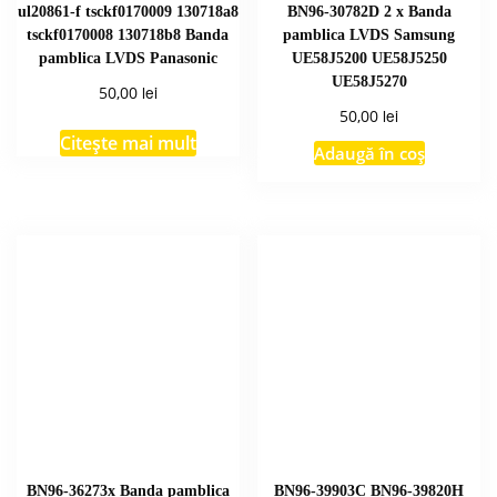
ul20861-f tsckf0170009 130718a8
BN96-30782D 2 x Banda
tsckf0170008 130718b8 Banda
pamblica LVDS Samsung
pamblica LVDS Panasonic
UE58J5200 UE58J5250
UE58J5270
lei
50,00
lei
50,00
Citește mai mult
Adaugă în coș
BN96-36273x Banda pamblica
BN96-39903C BN96-39820H