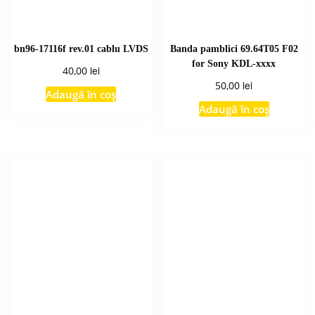
bn96-17116f rev.01 cablu LVDS
Banda pamblici 69.64T05 F02
for Sony KDL-xxxx
lei
40,00
lei
50,00
Adaugă în coș
Adaugă în coș