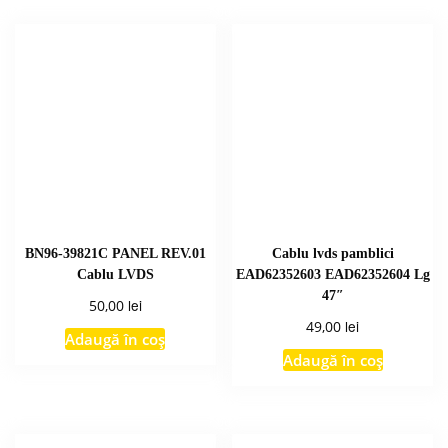
BN96-39821C PANEL REV.01
Cablu lvds pamblici
Cablu LVDS
EAD62352603 EAD62352604 Lg
47″
lei
50,00
lei
49,00
Adaugă în coș
Adaugă în coș