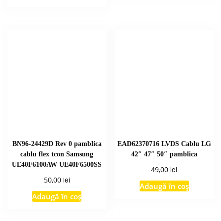
BN96-24429D Rev 0 pamblica
EAD62370716 LVDS Cablu LG
cablu flex tcon Samsung
42″ 47″ 50″ pamblica
UE40F6100AW UE40F6500SS
lei
49,00
lei
50,00
Adaugă în coș
Adaugă în coș