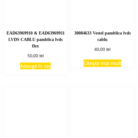
EAD63969910 & EAD63969911
30084633 Vestel pamblica lvds
LVDS CABLU pamblica lvds
cablu
flex
lei
40,00
lei
50,00
Citește mai mult
Adaugă în coș