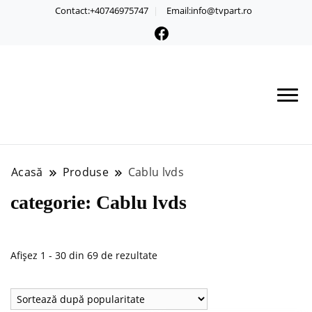
Contact:+40746975747
Email:info@tvpart.ro
Acasă
Produse
Cablu lvds
categorie:
Cablu lvds
Sortat
Afișez 1 - 30 din 69 de rezultate
după
popularitate