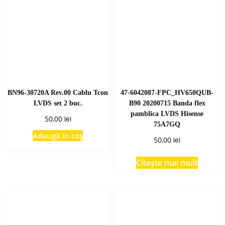
BN96-30720A Rev.00 Cablu Tcon
47-6042087-FPC_HV650QUB-
LVDS set 2 buc.
B90 20200715 Banda flex
pamblica LVDS Hisense
lei
50,00
75A7GQ
Adaugă în coș
lei
50,00
Citește mai mult