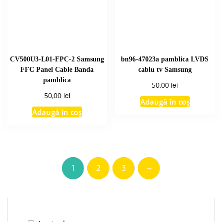
CV500U3-L01-FPC-2 Samsung
bn96-47023a pamblica LVDS
FFC Panel Cable Banda
cablu tv Samsung
pamblica
lei
50,00
lei
50,00
Adaugă în coș
Adaugă în coș
→
1
2
3