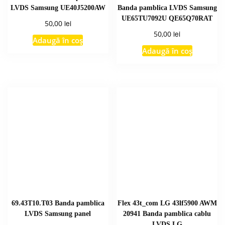
LVDS Samsung UE40J5200AW
Banda pamblica LVDS Samsung
UE65TU7092U QE65Q70RAT
lei
50,00
lei
50,00
Adaugă în coș
Adaugă în coș
69.43T10.T03 Banda pamblica
Flex 43t_com LG 43lf5900 AWM
LVDS Samsung panel
20941 Banda pamblica cablu
LVDS LG