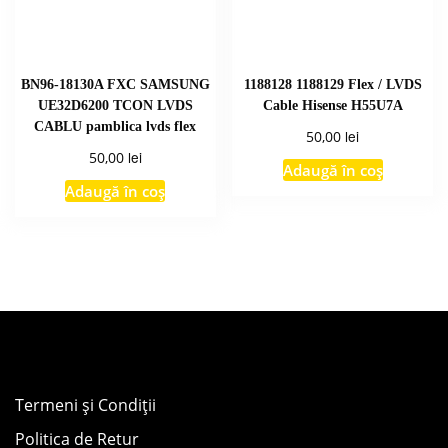
BN96-18130A FXC SAMSUNG
1188128 1188129 Flex / LVDS
UE32D6200 TCON LVDS
Cable Hisense H55U7A
CABLU pamblica lvds flex
lei
50,00
lei
50,00
Adaugă în coș
Adaugă în coș
Termeni și Condiții
Politica de Retur