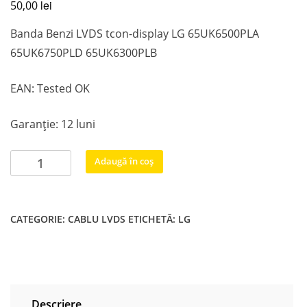
lei
50,00
Banda Benzi LVDS tcon-display LG 65UK6500PLA
65UK6750PLD 65UK6300PLB
EAN: Tested OK
Garanție: 12 luni
Cantitate
Adaugă în coș
Banda
Benzi
LVDS
CATEGORIE:
CABLU LVDS
ETICHETĂ:
LG
tcon-
display
LG
65UK6500PLA
65UK6750PLD 65UK6300PLB
Descriere