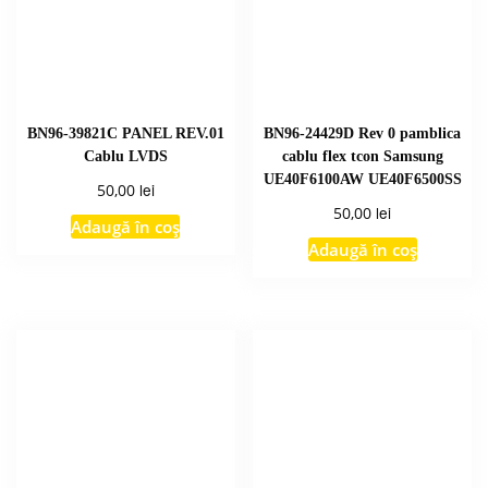
BN96-39821C PANEL REV.01
BN96-24429D Rev 0 pamblica
Cablu LVDS
cablu flex tcon Samsung
UE40F6100AW UE40F6500SS
lei
50,00
lei
50,00
Adaugă în coș
Adaugă în coș