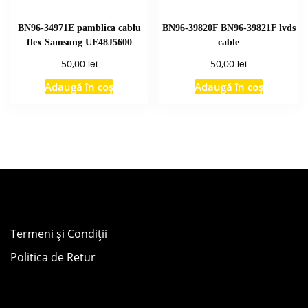
BN96-34971E pamblica cablu
BN96-39820F BN96-39821F lvds
flex Samsung UE48J5600
cable
lei
lei
50,00
50,00
Adaugă în coș
Adaugă în coș
Termeni și Condiții
Politica de Retur