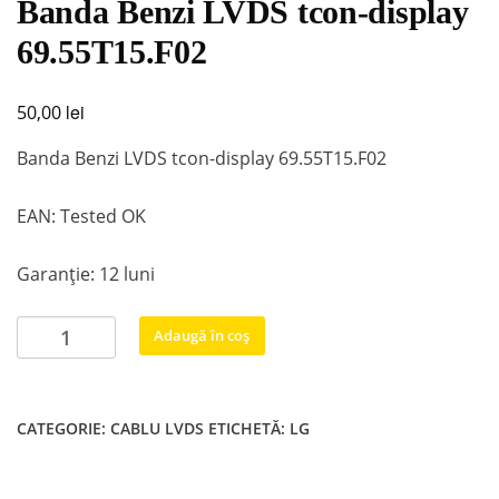
Banda Benzi LVDS tcon-display
69.55T15.F02
lei
50,00
Banda Benzi LVDS tcon-display 69.55T15.F02
EAN: Tested OK
Garanție: 12 luni
Cantitate
Adaugă în coș
Banda
Benzi
LVDS
CATEGORIE:
CABLU LVDS
ETICHETĂ:
LG
tcon-
display
69.55T15.F02