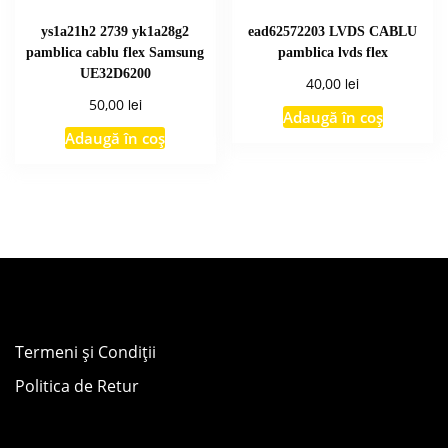
ys1a21h2 2739 yk1a28g2
ead62572203 LVDS CABLU
pamblica cablu flex Samsung
pamblica lvds flex
UE32D6200
lei
40,00
lei
50,00
Adaugă în coș
Adaugă în coș
Termeni și Condiții
Politica de Retur