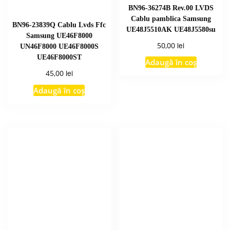
BN96-36274B Rev.00 LVDS
Cablu pamblica Samsung
BN96-23839Q Cablu Lvds Ffc
UE48J5510AK UE48J5580su
Samsung UE46F8000
lei
50,00
UN46F8000 UE46F8000S
UE46F8000ST
Adaugă în coș
lei
45,00
Adaugă în coș