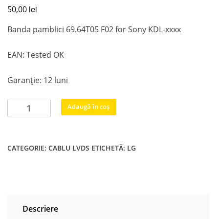
lei
50,00
Banda pamblici 69.64T05 F02 for Sony KDL-xxxx
EAN: Tested OK
Garanție: 12 luni
Cantitate
Adaugă în coș
Banda
pamblici
69.64T05
CATEGORIE:
CABLU LVDS
ETICHETĂ:
LG
F02
for
Sony
KDL-
xxxx
Descriere