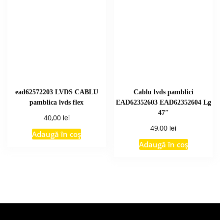
ead62572203 LVDS CABLU
Cablu lvds pamblici
pamblica lvds flex
EAD62352603 EAD62352604 Lg
47″
lei
40,00
lei
49,00
Adaugă în coș
Adaugă în coș